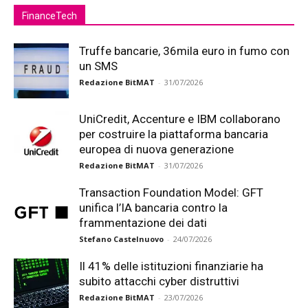
FinanceTech
Truffe bancarie, 36mila euro in fumo con
un SMS
Redazione BitMAT
-
31/07/2026
UniCredit, Accenture e IBM collaborano
per costruire la piattaforma bancaria
europea di nuova generazione
Redazione BitMAT
-
31/07/2026
Transaction Foundation Model: GFT
unifica l’IA bancaria contro la
frammentazione dei dati
Stefano Castelnuovo
-
24/07/2026
Il 41% delle istituzioni finanziarie ha
subito attacchi cyber distruttivi
Redazione BitMAT
-
23/07/2026