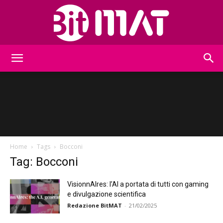
BitMat
Home
Tags
Bocconi
Tag: Bocconi
VisionnAIres: l’AI a portata di tutti con gaming
e divulgazione scientifica
Redazione BitMAT
-
21/02/2025