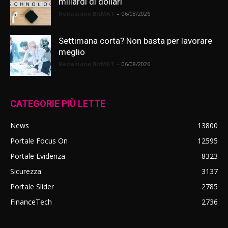
miliardi di dollari
Redazione BitMAT
-
06/08/2026
Settimana corta? Non basta per lavorare
meglio
Redazione BitMAT
-
06/08/2026
CATEGORIE PIÙ LETTE
News
13800
Portale Focus On
12595
Portale Evidenza
8323
Sicurezza
3137
Portale Slider
2785
FinanceTech
2736