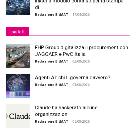
inkjet a modulo continuo per la stampa
di...
Redazione BitMAT
-
17/06/2026
I più letti
FHP Group digitalizza il procurement con
JAGGAER e PwC Italia
Redazione BitMAT
-
03/08/2026
Agenti AI: chi li governa davvero?
Redazione BitMAT
-
03/08/2026
Claude ha hackerato alcune
organizzazioni
Redazione BitMAT
-
05/08/2026