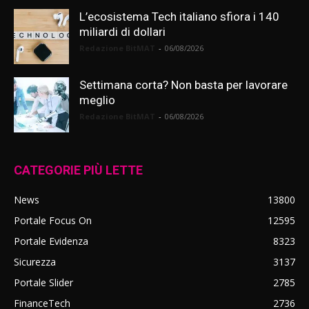
L’ecosistema Tech italiano sfiora i 140
miliardi di dollari
Redazione BitMAT
-
06/08/2026
Settimana corta? Non basta per lavorare
meglio
Redazione BitMAT
-
06/08/2026
CATEGORIE PIÙ LETTE
News
13800
Portale Focus On
12595
Portale Evidenza
8323
Sicurezza
3137
Portale Slider
2785
FinanceTech
2736