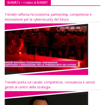
BitMATv – I video di BitMAT
TrendAI rafforza l’ecosistema: partnership, competenze e
innovazione per la cybersecurity del futuro
TrendAI punta sul canale: competenze, consulenza e servizi
gestiti al centro della strategia