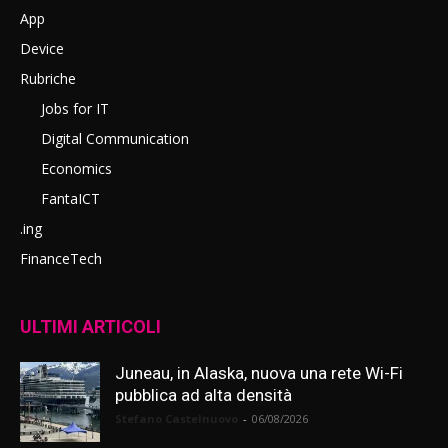
App
Device
Rubriche
Jobs for IT
Digital Communication
Economics
FantaICT
.ing
FinanceTech
ULTIMI ARTICOLI
Juneau, in Alaska, nuova una rete Wi-Fi
pubblica ad alta densità
Stefano Castelnuovo
-
06/08/2026