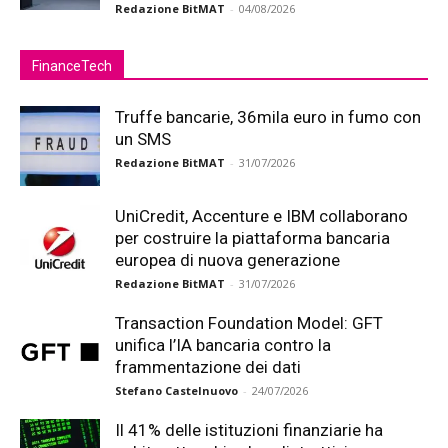
Redazione BitMAT
-
04/08/2026
FinanceTech
Truffe bancarie, 36mila euro in fumo con
un SMS
Redazione BitMAT
-
31/07/2026
UniCredit, Accenture e IBM collaborano
per costruire la piattaforma bancaria
europea di nuova generazione
Redazione BitMAT
-
31/07/2026
Transaction Foundation Model: GFT
unifica l’IA bancaria contro la
frammentazione dei dati
Stefano Castelnuovo
-
24/07/2026
Il 41% delle istituzioni finanziarie ha