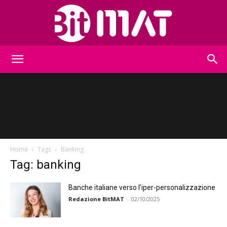
BitMat
Home
Tags
Banking
Tag: banking
Banche italiane verso l’iper-personalizzazione
Redazione BitMAT
-
02/10/2025