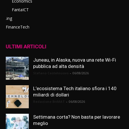
Economics
FantaICT
.ing
FinanceTech
ULTIMI ARTICOLI
Juneau, in Alaska, nuova una rete Wi-Fi
pubblica ad alta densità
Stefano Castelnuovo
-
06/08/2026
L’ecosistema Tech italiano sfiora i 140
miliardi di dollari
Redazione BitMAT
-
06/08/2026
Settimana corta? Non basta per lavorare
meglio