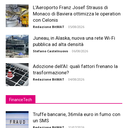
L’Aeroporto Franz Josef Strauss di
Monaco di Baviera ottimizza le operation
con Celonis
Redazione BitMAT
-
05/08/2026
Juneau, in Alaska, nuova una rete Wi-Fi
pubblica ad alta densità
Stefano Castelnuovo
-
06/08/2026
Adozione dell’AI: quali fattori frenano la
trasformazione?
Redazione BitMAT
-
04/08/2026
FinanceTech
Truffe bancarie, 36mila euro in fumo con
un SMS
Redazione BitMAT
-
31/07/2026