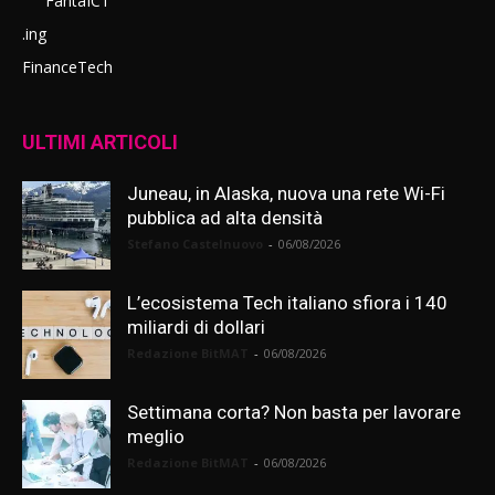
FantaICT
.ing
FinanceTech
ULTIMI ARTICOLI
Juneau, in Alaska, nuova una rete Wi-Fi
pubblica ad alta densità
Stefano Castelnuovo
-
06/08/2026
L’ecosistema Tech italiano sfiora i 140
miliardi di dollari
Redazione BitMAT
-
06/08/2026
Settimana corta? Non basta per lavorare
meglio
Redazione BitMAT
-
06/08/2026