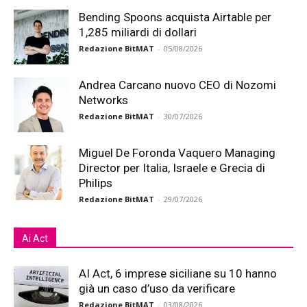
Bending Spoons acquista Airtable per
1,285 miliardi di dollari
Redazione BitMAT
-
05/08/2026
Andrea Carcano nuovo CEO di Nozomi
Networks
Redazione BitMAT
-
30/07/2026
Miguel De Foronda Vaquero Managing
Director per Italia, Israele e Grecia di
Philips
Redazione BitMAT
-
29/07/2026
Ai Act
AI Act, 6 imprese siciliane su 10 hanno
già un caso d’uso da verificare
Redazione BitMAT
-
03/08/2026