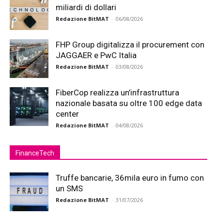
miliardi di dollari
Redazione BitMAT
-
06/08/2026
FHP Group digitalizza il procurement con
JAGGAER e PwC Italia
Redazione BitMAT
-
03/08/2026
FiberCop realizza un’infrastruttura
nazionale basata su oltre 100 edge data
center
Redazione BitMAT
-
04/08/2026
FinanceTech
Truffe bancarie, 36mila euro in fumo con
un SMS
Redazione BitMAT
-
31/07/2026