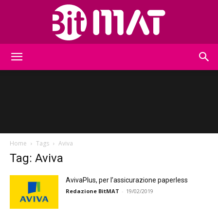
BitMat
Home
Tags
Aviva
Tag: Aviva
AvivaPlus, per l’assicurazione paperless
Redazione BitMAT
-
19/02/2019