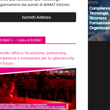
giornamenti dai portali di BitMAT Edizioni.
BitMATv – I video di BitMAT
endAI rafforza l’ecosistema: partnership,
ompetenze e innovazione per la cybersecurity
l futuro