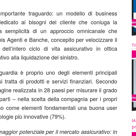
importante traguardo: un modello di business
dedicato ai bisogni del cliente che coniuga la
alla semplicità di un approccio omnicanale che
imis Agenti e Banche, concepito per velocizzare il
Ti
ell’intero ciclo di vita assicurativo in ottica
ivo alla liquidazione del sinistro.
anguardia è proprio uno degli elementi principali
 tratta di prodotti e servizi finanziari. Secondo
ine realizzata in 28 paesi per misurare il grado
parti – nella scelta della compagnia per i propri
icano come elementi fondamentali una buona user
ologie più innovative (79%).
IA
pr
 maggior potenziale per il mercato assicurativo: in