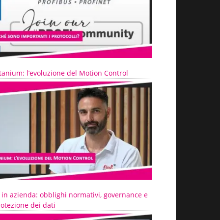
tanium: l’evoluzione del Motion Control
 in azienda: obblighi normativi, governance e
otezione dei dati