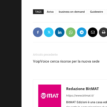
TAGS
Aviva
business on demand
Guidewire
Articolo precedente
VoipVoice cerca risorse per la nuova sede
Redazione BitMAT
https://www.bitmat.it/
BitMAT Edizioni è una casa ed