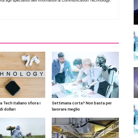
lta agli specialisti dell'lnformation & Communication Technology.
 Tech italiano sfiora i
Settimana corta? Non basta per
di dollari
lavorare meglio