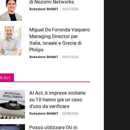
di Nozomi Networks
Redazione BitMAT
-
30/07/2026
Miguel De Foronda Vaquero
Managing Director per
Italia, Israele e Grecia di
Philips
Redazione BitMAT
-
29/07/2026
Ai Act
AI Act, 6 imprese siciliane
su 10 hanno già un caso
d’uso da verificare
Redazione BitMAT
-
03/08/2026
Posso utilizzare l’AI in