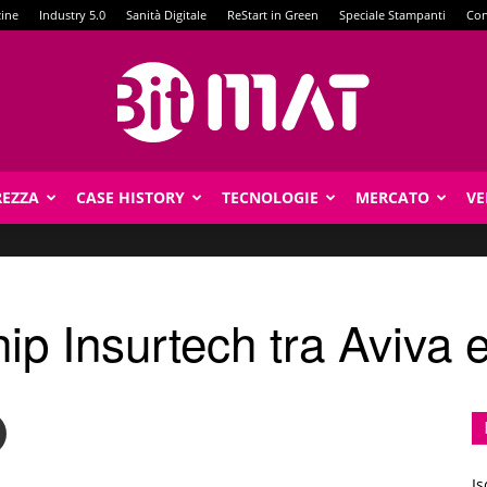
zine
Industry 5.0
Sanità Digitale
ReStart in Green
Speciale Stampanti
Con
REZZA
CASE HISTORY
TECNOLOGIE
MERCATO
VE
BitMat
ip Insurtech tra Aviva 
Is