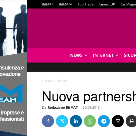
BitMAT
BitMATv
Top Trade
Linea EDP
Itis Maga
NEWS
INTERNET
SICU
Home
News
Nuova partnersh
Da
Redazione BitMAT
-
20/09/2018