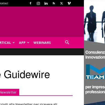
tattaci
RTICAL
APP
WEBINARS
e Guidewire
Newsletter
criviti alla Newsletter per ricevere gli