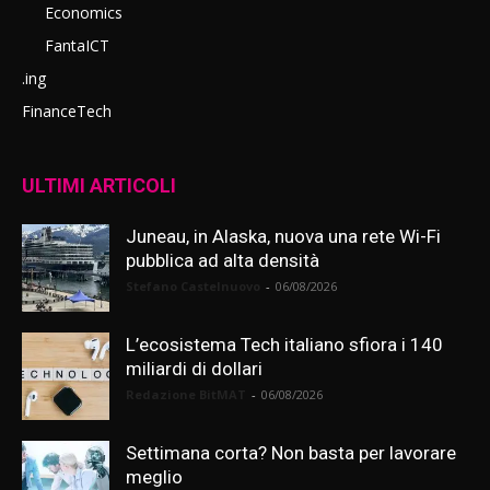
Economics
FantaICT
.ing
FinanceTech
ULTIMI ARTICOLI
Juneau, in Alaska, nuova una rete Wi-Fi
pubblica ad alta densità
Stefano Castelnuovo
-
06/08/2026
L’ecosistema Tech italiano sfiora i 140
miliardi di dollari
Redazione BitMAT
-
06/08/2026
Settimana corta? Non basta per lavorare
meglio