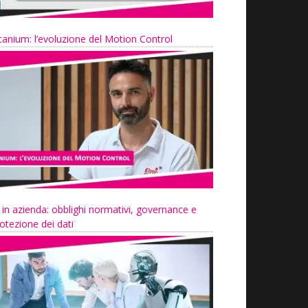
tanium: l’evoluzione del Motion Control
 in azienda: obblighi normativi, governance e
otezione dei dati