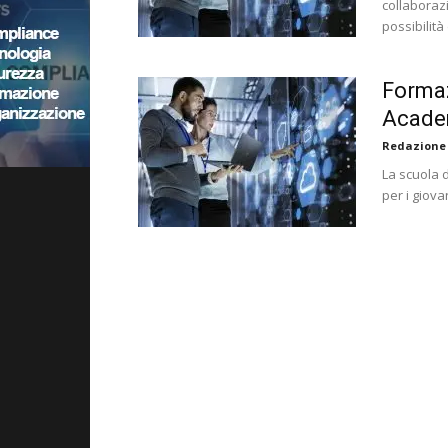
collaboraz
possibilità
Formaz
Acad
Redazione
La scuola 
per i giova