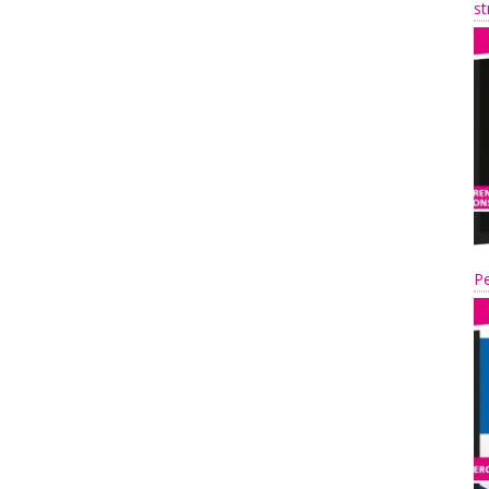
st
Pe