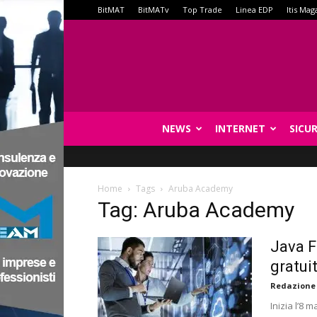
BitMAT
BitMATv
Top Trade
Linea EDP
Itis Mag
NEWS
INTERNET
SICU
Home
Tags
Aruba Academy
Tag: Aruba Academy
Java Fu
gratui
Redazione
Inizia l’8 