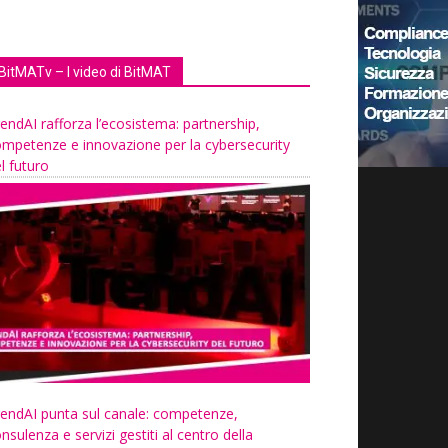
BitMATv – I video di BitMAT
endAI rafforza l’ecosistema: partnership,
mpetenze e innovazione per la cybersecurity
l futuro
endAI punta sul canale: competenze,
nsulenza e servizi gestiti al centro della