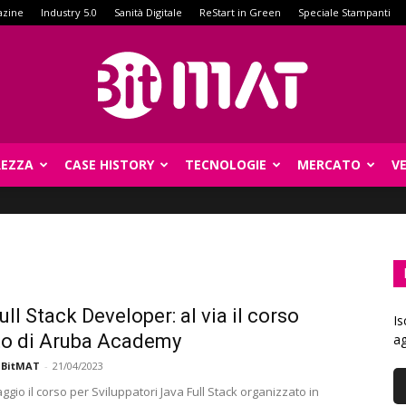
azine
Industry 5.0
Sanità Digitale
ReStart in Green
Speciale Stampanti
REZZA
CASE HISTORY
TECNOLOGIE
MERCATO
V
BitMat
ll Stack Developer: al via il corso
Is
to di Aruba Academy
ag
 BitMAT
-
21/04/2023
maggio il corso per Sviluppatori Java Full Stack organizzato in