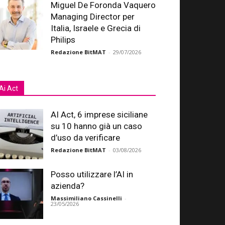
Miguel De Foronda Vaquero
Managing Director per
Italia, Israele e Grecia di
Philips
Redazione BitMAT
-
29/07/2026
Ai Act
AI Act, 6 imprese siciliane
su 10 hanno già un caso
d’uso da verificare
Redazione BitMAT
-
03/08/2026
Posso utilizzare l’AI in
azienda?
Massimiliano Cassinelli
-
23/05/2026