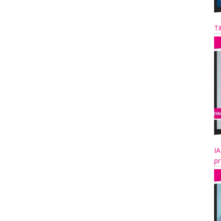
Ti
IA
pr