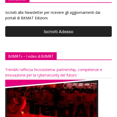
Iscriviti alla Newsletter per ricevere gli aggiornamenti dai
portali di BitMAT Edizioni.
BitMATv – I video di BitMAT
TrendAI rafforza l’ecosistema: partnership, competenze e
innovazione per la cybersecurity del futuro