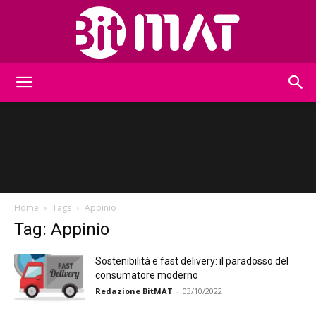
BitMat
Home
Tags
Appinio
Tag: Appinio
Sostenibilità e fast delivery: il paradosso del
consumatore moderno
Redazione BitMAT
-
03/10/2022