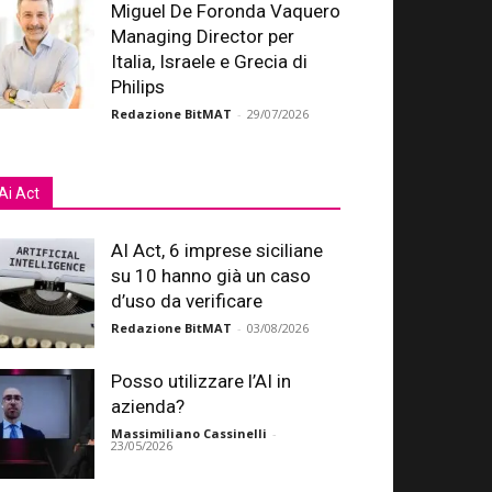
Miguel De Foronda Vaquero
Managing Director per
Italia, Israele e Grecia di
Philips
Redazione BitMAT
-
29/07/2026
Ai Act
AI Act, 6 imprese siciliane
su 10 hanno già un caso
d’uso da verificare
Redazione BitMAT
-
03/08/2026
Posso utilizzare l’AI in
azienda?
Massimiliano Cassinelli
-
23/05/2026