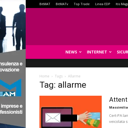
BitMAT
BitMATv
Top Trade
Linea EDP
Itis Mag
NEWS
INTERNET
SICU
Home
Tags
Allarme
Tag: allarme
Attent
Massimilia
Cert-PA la
veicolata s