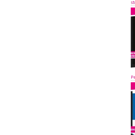
st
Pe