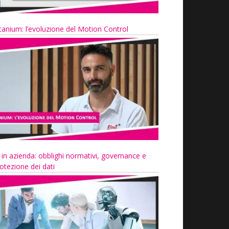
tanium: l’evoluzione del Motion Control
 in azienda: obblighi normativi, governance e
otezione dei dati