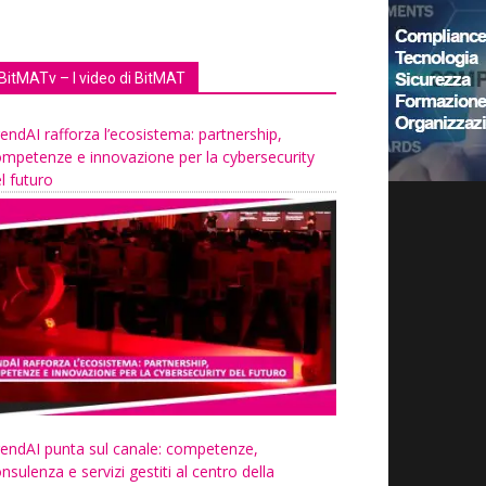
BitMATv – I video di BitMAT
endAI rafforza l’ecosistema: partnership,
mpetenze e innovazione per la cybersecurity
l futuro
endAI punta sul canale: competenze,
nsulenza e servizi gestiti al centro della