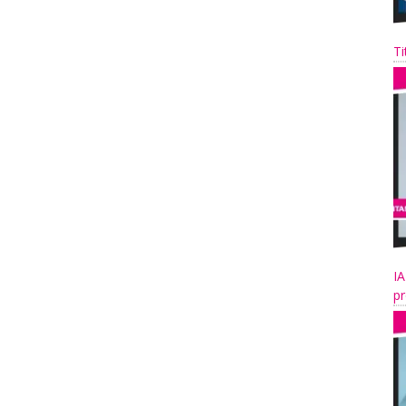
Ti
IA
pr