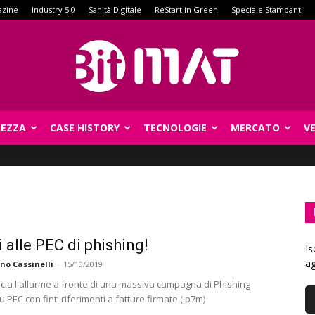
azine
Industry 5.0
Sanità Digitale
ReStart in Green
Speciale Stampanti
REZZA
CASE HISTORY
TECNOLOGIE
MERCATO
V
BitMat
i alle PEC di phishing!
Is
ag
no Cassinelli
-
15/10/2019
ncia l'allarme a fronte di una massiva campagna di Phishing
u PEC con finti riferimenti a fatture firmate (.p7m)