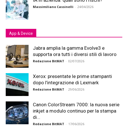
IA in azienda: quali sono i rischi?
Massimiliano Cassinelli
-
24/04/2026
App & Device
Jabra amplia la gamma Evolve3 e
supporta ora tutti i diversi stili di lavoro
Redazione BitMAT
-
02/07/2026
Xerox: presentate le prime stampanti
dopo l’integrazione di Lexmark
Redazione BitMAT
-
29/06/2026
Canon ColorStream 7000: la nuova serie
inkjet a modulo continuo per la stampa
di...
Redazione BitMAT
-
17/06/2026