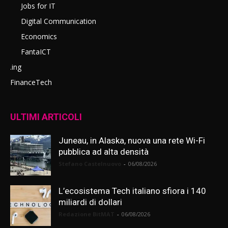
Jobs for IT
Digital Communication
Economics
FantaICT
.ing
FinanceTech
ULTIMI ARTICOLI
Juneau, in Alaska, nuova una rete Wi-Fi
pubblica ad alta densità
Stefano Castelnuovo
-
06/08/2026
L’ecosistema Tech italiano sfiora i 140
miliardi di dollari
Redazione BitMAT
-
06/08/2026