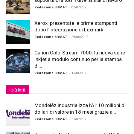
supporta ora tutti i diversi stili di lavoro
Redazione BitMAT
-
02/07/2026
Xerox: presentate le prime stampanti
dopo l’integrazione di Lexmark
Redazione BitMAT
-
29/06/2026
Canon ColorStream 7000: la nuova serie
inkjet a modulo continuo per la stampa
di...
Redazione BitMAT
-
17/06/2026
I più letti
Mondelēz industrializza l’AI: 10 milioni di
dollari di valore in 18 mesi grazie a...
Redazione BitMAT
-
31/07/2026