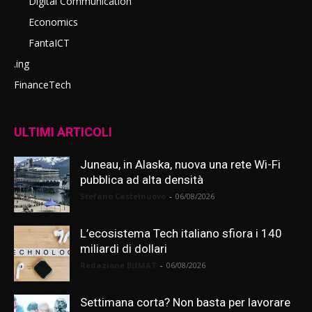
Digital Communication
Economics
FantaICT
.ing
FinanceTech
ULTIMI ARTICOLI
Juneau, in Alaska, nuova una rete Wi-Fi
pubblica ad alta densità
Stefano Castelnuovo
-
06/08/2026
L’ecosistema Tech italiano sfiora i 140
miliardi di dollari
Redazione BitMAT
-
06/08/2026
Settimana corta? Non basta per lavorare