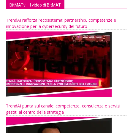
BitMATv – I video di BitMAT
TrendAI rafforza l’ecosistema: partnership, competenze e
innovazione per la cybersecurity del futuro
TrendAI punta sul canale: competenze, consulenza e servizi
gestiti al centro della strategia