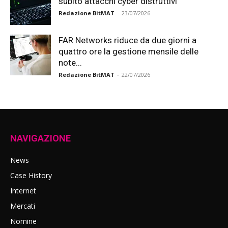
subito attacchi cyber distruttivi
Redazione BitMAT
-
23/07/2026
FAR Networks riduce da due giorni a
quattro ore la gestione mensile delle
note...
Redazione BitMAT
-
22/07/2026
NAVIGAZIONE
News
Case History
Internet
Mercati
Nomine