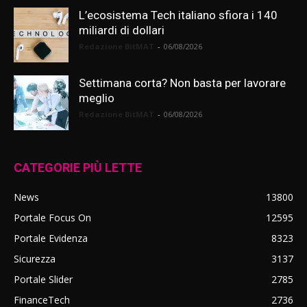
L’ecosistema Tech italiano sfiora i 140
miliardi di dollari
Redazione BitMAT
-
06/08/2026
Settimana corta? Non basta per lavorare
meglio
Redazione BitMAT
-
06/08/2026
CATEGORIE PIÙ LETTE
News
13800
Portale Focus On
12595
Portale Evidenza
8323
Sicurezza
3137
Portale Slider
2785
FinanceTech
2736