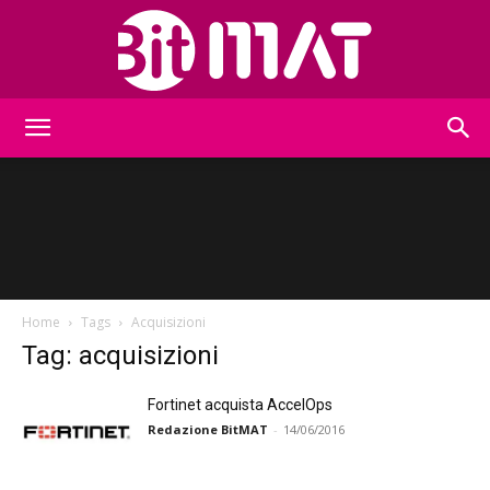
BitMat
Home
Tags
Acquisizioni
Tag: acquisizioni
Fortinet acquista AccelOps
Redazione BitMAT
-
14/06/2016