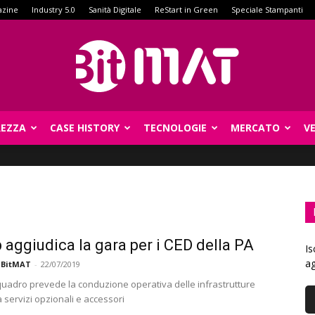
azine
Industry 5.0
Sanità Digitale
ReStart in Green
Speciale Stampanti
REZZA
CASE HISTORY
TECNOLOGIE
MERCATO
V
BitMat
 aggiudica la gara per i CED della PA
Is
ag
 BitMAT
-
22/07/2019
quadro prevede la conduzione operativa delle infrastrutture
a servizi opzionali e accessori