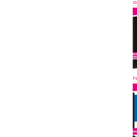
st
Pe