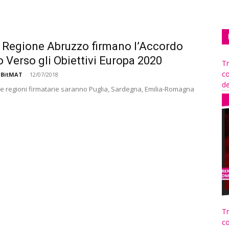
 Regione Abruzzo firmano l’Accordo
 Verso gli Obiettivi Europa 2020
Tr
co
 BitMAT
-
12/07/2018
de
e regioni firmatarie saranno Puglia, Sardegna, Emilia-Romagna
Tr
co