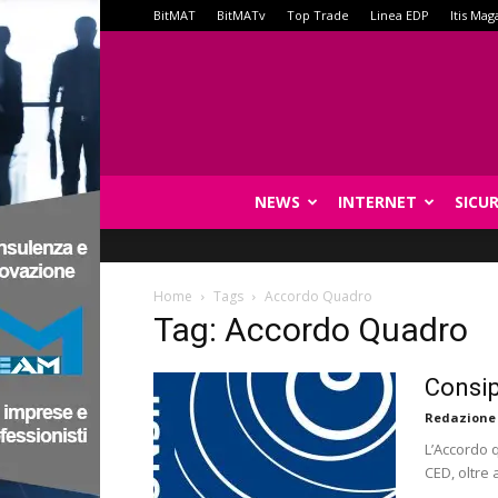
BitMAT
BitMATv
Top Trade
Linea EDP
Itis Mag
NEWS
INTERNET
SICU
Home
Tags
Accordo Quadro
Tag: Accordo Quadro
Consip
Redazione
L’Accordo 
CED, oltre 