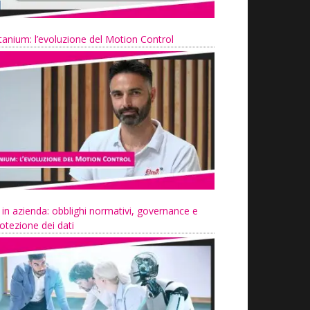
tanium: l’evoluzione del Motion Control
 in azienda: obblighi normativi, governance e
otezione dei dati