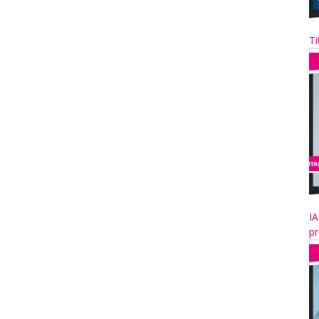
Ti
IA
pr