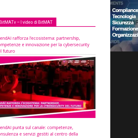
BitMATv – I video di BitMAT
endAI rafforza l’ecosistema: partnership,
mpetenze e innovazione per la cybersecurity
l futuro
endAI punta sul canale: competenze,
nsulenza e servizi gestiti al centro della