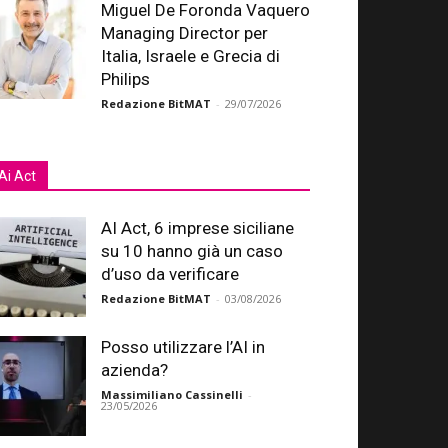
Miguel De Foronda Vaquero
Managing Director per
Italia, Israele e Grecia di
Philips
Redazione BitMAT
-
29/07/2026
Ai Act
AI Act, 6 imprese siciliane
su 10 hanno già un caso
d’uso da verificare
Redazione BitMAT
-
03/08/2026
Posso utilizzare l’AI in
azienda?
Massimiliano Cassinelli
-
23/05/2026