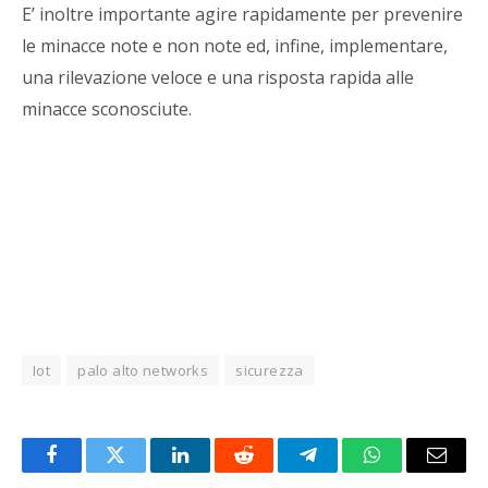
E’ inoltre importante agire rapidamente per prevenire
le minacce note e non note ed, infine, implementare,
una rilevazione veloce e una risposta rapida alle
minacce sconosciute.
Iot
palo alto networks
sicurezza
Facebook
Twitter
LinkedIn
Reddit
Telegram
WhatsApp
Email