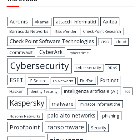
Acronis
Axitea
attacchi informatici
Akamai
Barracuda Networks
Check Point Research
Bitdefender
Check Point Software Technologies
cloud
CISO
CyberArk
Commvault
cybercrime
Cybersecurity
cyber security
DDoS
ESET
Fortinet
FireEye
F-Secure
F5 Networks
intelligenza artificiale (AI)
Hacker
Iot
Identity Security
Kaspersky
malware
minacce informatiche
palo alto networks
phishing
Nozomi Networks
ransomware
Proofpoint
Security