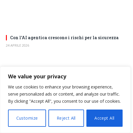
Con l’AI agentica crescono i rischi per la sicurezza
24 APRILE 2026
We value your privacy
We use cookies to enhance your browsing experience,
NEWSLETTER
serve personalized ads or content, and analyze our traffic.
By clicking "Accept All", you consent to our use of cookies.
Iscriviti alla Newsletter per ricevere gli aggiornamenti dai
portali di BitMAT Edizioni.
Customize
Reject All
Accept All