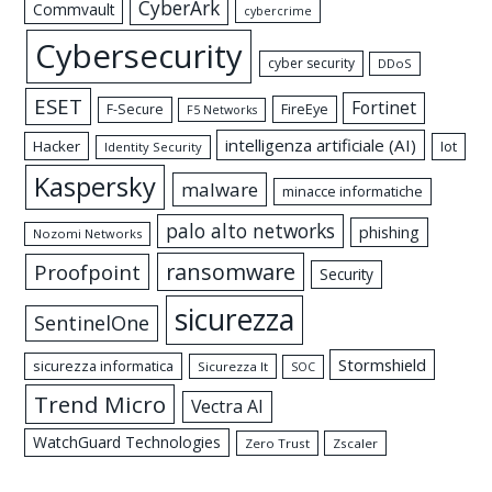
CyberArk
Commvault
cybercrime
Cybersecurity
cyber security
DDoS
ESET
Fortinet
FireEye
F-Secure
F5 Networks
intelligenza artificiale (AI)
Hacker
Iot
Identity Security
Kaspersky
malware
minacce informatiche
palo alto networks
phishing
Nozomi Networks
ransomware
Proofpoint
Security
sicurezza
SentinelOne
Stormshield
sicurezza informatica
Sicurezza It
SOC
Trend Micro
Vectra AI
WatchGuard Technologies
Zero Trust
Zscaler