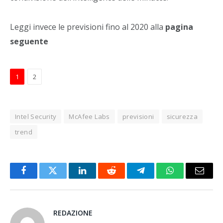
Leggi invece le previsioni fino al 2020 alla
pagina
seguente
1
2
Intel Security
McAfee Labs
previsioni
sicurezza
trend
Facebook
Twitter
LinkedIn
Reddit
Telegram
WhatsApp
Email
REDAZIONE