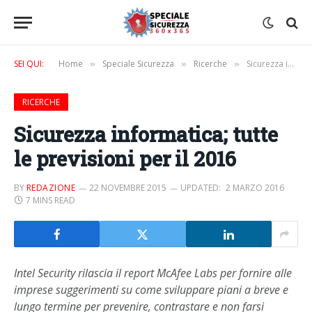
SEI QUI:
Home
Speciale Sicurezza
Ricerche
Sicurezza informatica; tutte le previsioni per il 2016
»
»
»
RICERCHE
Sicurezza informatica; tutte
le previsioni per il 2016
BY
REDAZIONE
22 NOVEMBRE 2015
UPDATED:
2 MARZO 2016
7 MINS READ
Intel Security rilascia il report McAfee Labs per fornire alle
imprese suggerimenti su come sviluppare piani a breve e
lungo termine per prevenire, contrastare e non farsi