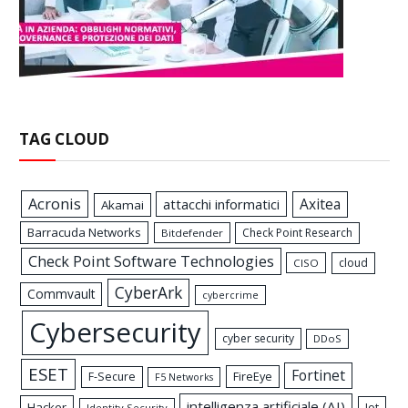
TAG CLOUD
Acronis
Axitea
attacchi informatici
Akamai
Barracuda Networks
Check Point Research
Bitdefender
Check Point Software Technologies
cloud
CISO
CyberArk
Commvault
cybercrime
Cybersecurity
cyber security
DDoS
ESET
Fortinet
FireEye
F-Secure
F5 Networks
intelligenza artificiale (AI)
Hacker
Iot
Identity Security