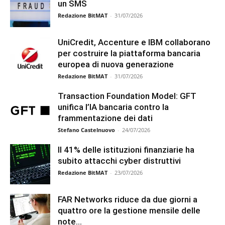
un SMS
Redazione BitMAT
-
31/07/2026
UniCredit, Accenture e IBM collaborano
per costruire la piattaforma bancaria
europea di nuova generazione
Redazione BitMAT
-
31/07/2026
Transaction Foundation Model: GFT
unifica l’IA bancaria contro la
frammentazione dei dati
Stefano Castelnuovo
-
24/07/2026
Il 41% delle istituzioni finanziarie ha
subito attacchi cyber distruttivi
Redazione BitMAT
-
23/07/2026
FAR Networks riduce da due giorni a
quattro ore la gestione mensile delle
note...