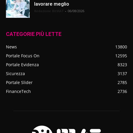
lavorare meglio
Redazione BitMAT
-
06/08/2026
CATEGORIE PIÙ LETTE
News
13800
Portale Focus On
12595
Portale Evidenza
8323
Sicurezza
3137
Portale Slider
2785
FinanceTech
2736