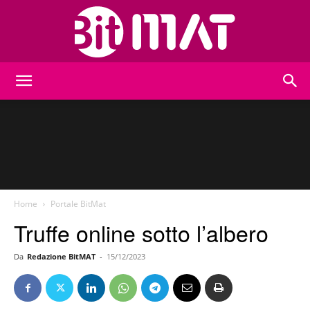
BitMat
Home
Portale BitMat
Truffe online sotto l’albero
Da
Redazione BitMAT
-
15/12/2023