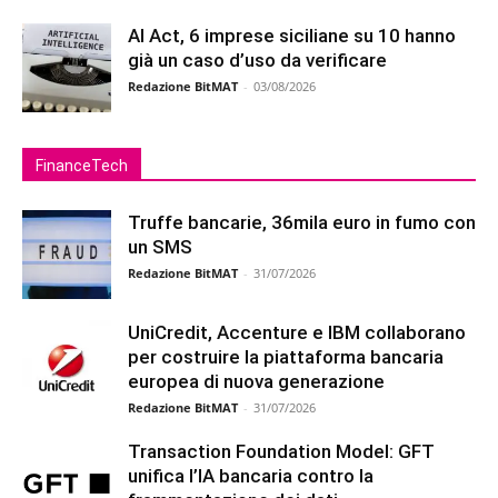
AI Act, 6 imprese siciliane su 10 hanno
già un caso d’uso da verificare
Redazione BitMAT
-
03/08/2026
FinanceTech
Truffe bancarie, 36mila euro in fumo con
un SMS
Redazione BitMAT
-
31/07/2026
UniCredit, Accenture e IBM collaborano
per costruire la piattaforma bancaria
europea di nuova generazione
Redazione BitMAT
-
31/07/2026
Transaction Foundation Model: GFT
unifica l’IA bancaria contro la