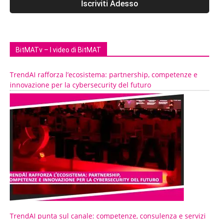
BitMATv – I video di BitMAT
TrendAI rafforza l’ecosistema: partnership, competenze e
innovazione per la cybersecurity del futuro
TrendAI punta sul canale: competenze, consulenza e servizi