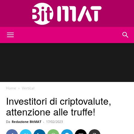
BitMat
Home
Vertical
Investitori di criptovalute,
attenzione alle truffe!
Da
Redazione BitMAT
-
17/02/2023