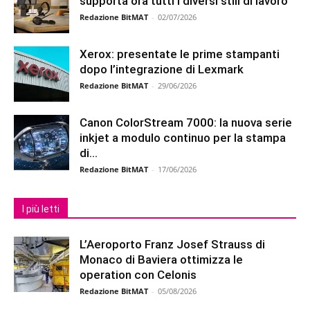
supporta ora tutti i diversi stili di lavoro
Redazione BitMAT
-
02/07/2026
Xerox: presentate le prime stampanti
dopo l’integrazione di Lexmark
Redazione BitMAT
-
29/06/2026
Canon ColorStream 7000: la nuova serie
inkjet a modulo continuo per la stampa
di...
Redazione BitMAT
-
17/06/2026
I più letti
L’Aeroporto Franz Josef Strauss di
Monaco di Baviera ottimizza le
operation con Celonis
Redazione BitMAT
-
05/08/2026