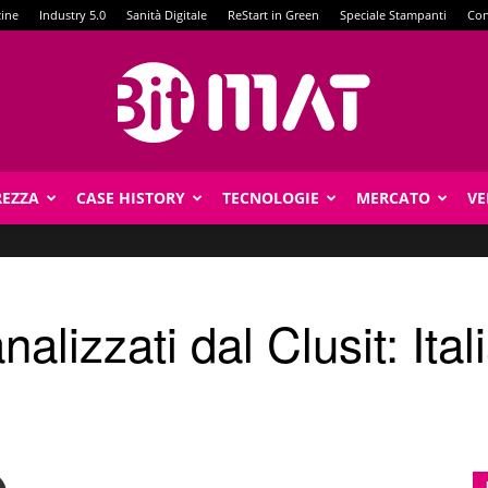
zine
Industry 5.0
Sanità Digitale
ReStart in Green
Speciale Stampanti
Con
REZZA
CASE HISTORY
TECNOLOGIE
MERCATO
VE
BitMat
alizzati dal Clusit: Ital