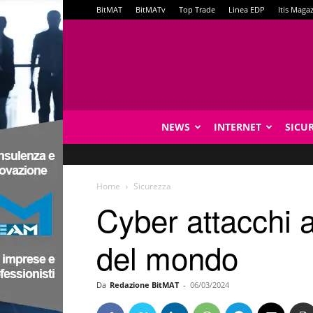
BitMAT
BitMATv
Top Trade
Linea EDP
Itis Maga
NEWS
INTERNET
SICU
Home
Sicurezza
Cyber attacchi an
del mondo
Da
Redazione BitMAT
-
06/03/2024