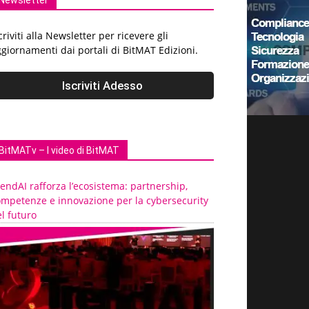
Newsletter
criviti alla Newsletter per ricevere gli
giornamenti dai portali di BitMAT Edizioni.
BitMATv – I video di BitMAT
endAI rafforza l’ecosistema: partnership,
ompetenze e innovazione per la cybersecurity
l futuro