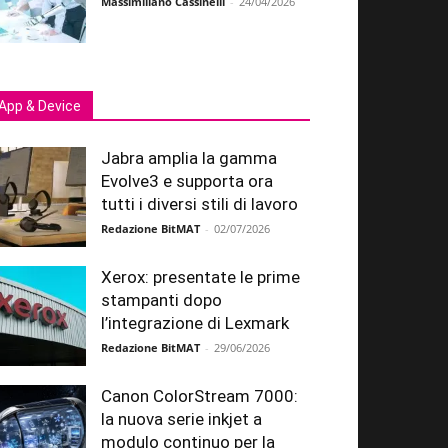
Massimiliano Cassinelli
-
24/04/2026
App & Device
Jabra amplia la gamma
Evolve3 e supporta ora
tutti i diversi stili di lavoro
Redazione BitMAT
-
02/07/2026
Xerox: presentate le prime
stampanti dopo
l’integrazione di Lexmark
Redazione BitMAT
-
29/06/2026
Canon ColorStream 7000:
la nuova serie inkjet a
modulo continuo per la