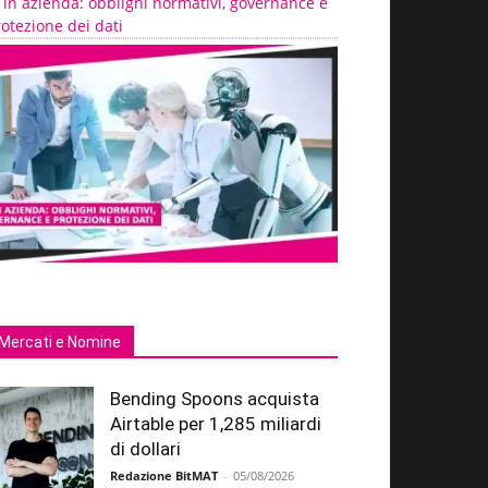
 in azienda: obblighi normativi, governance e
otezione dei dati
Mercati e Nomine
Bending Spoons acquista
Airtable per 1,285 miliardi
di dollari
Redazione BitMAT
-
05/08/2026