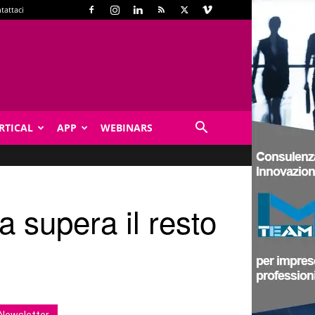
tattaci
RTICAL
APP
WEBINARS
ia supera il resto