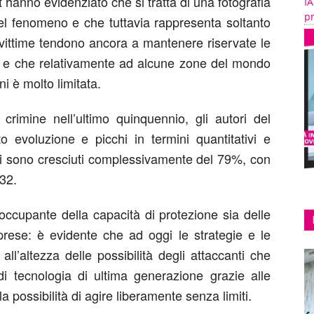
usit hanno evidenziato che si tratta di una fotografia
IA
pr
del fenomeno e che tuttavia rappresenta soltanto
 vittime tendono ancora a mantenere riservate le
ìti e che relativamente ad alcune zone del mondo
ni è molto limitata.
rimine nell’ultimo quinquennio, gli autori del
 evoluzione e picchi in termini quantitativi e
cchi sono cresciuti complessivamente del 79%, con
32.
occupante della capacità di protezione sia delle
prese: è evidente che ad oggi le strategie e le
all’altezza delle possibilità degli attaccanti che
 di tecnologia di ultima generazione grazie alle
 possibilità di agire liberamente senza limiti.