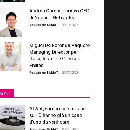
Andrea Carcano nuovo CEO
di Nozomi Networks
Redazione BitMAT
-
30/07/2026
Miguel De Foronda Vaquero
Managing Director per
Italia, Israele e Grecia di
Philips
Redazione BitMAT
-
29/07/2026
Ai Act
AI Act, 6 imprese siciliane
su 10 hanno già un caso
d’uso da verificare
Redazione BitMAT
-
03/08/2026