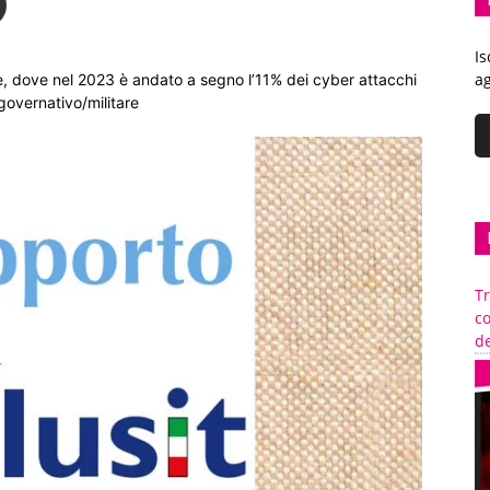
Is
ag
e, dove nel 2023 è andato a segno l’11% dei cyber attacchi
 governativo/militare
Tr
c
de