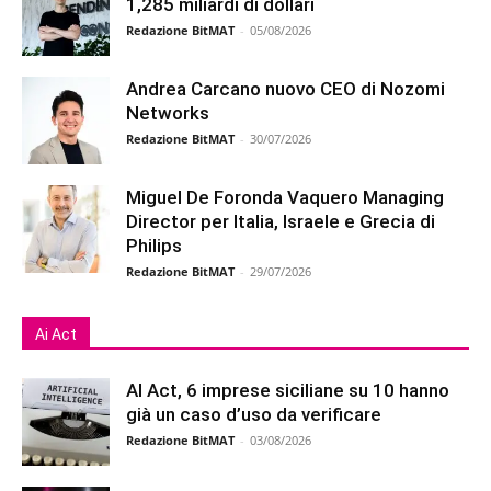
1,285 miliardi di dollari
Redazione BitMAT
-
05/08/2026
Andrea Carcano nuovo CEO di Nozomi
Networks
Redazione BitMAT
-
30/07/2026
Miguel De Foronda Vaquero Managing
Director per Italia, Israele e Grecia di
Philips
Redazione BitMAT
-
29/07/2026
Ai Act
AI Act, 6 imprese siciliane su 10 hanno
già un caso d’uso da verificare
Redazione BitMAT
-
03/08/2026