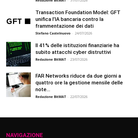
Redazione BitMAT
-
31/07/2026
Transaction Foundation Model: GFT
unifica l’IA bancaria contro la
frammentazione dei dati
Stefano Castelnuovo
-
24/07/2026
Il 41% delle istituzioni finanziarie ha
subito attacchi cyber distruttivi
Redazione BitMAT
-
23/07/2026
FAR Networks riduce da due giorni a
quattro ore la gestione mensile delle
note...
Redazione BitMAT
-
22/07/2026
NAVIGAZIONE