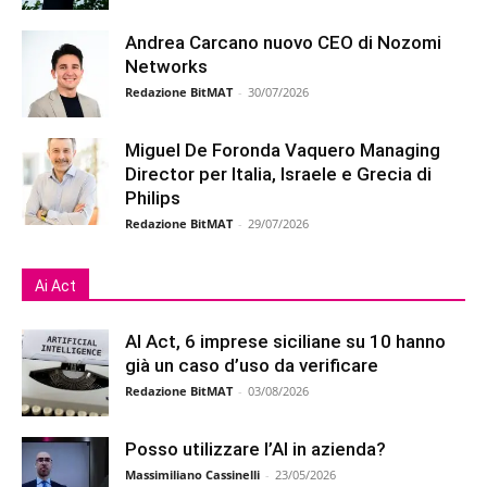
Andrea Carcano nuovo CEO di Nozomi
Networks
Redazione BitMAT
-
30/07/2026
Miguel De Foronda Vaquero Managing
Director per Italia, Israele e Grecia di
Philips
Redazione BitMAT
-
29/07/2026
Ai Act
AI Act, 6 imprese siciliane su 10 hanno
già un caso d’uso da verificare
Redazione BitMAT
-
03/08/2026
Posso utilizzare l’AI in azienda?
Massimiliano Cassinelli
-
23/05/2026