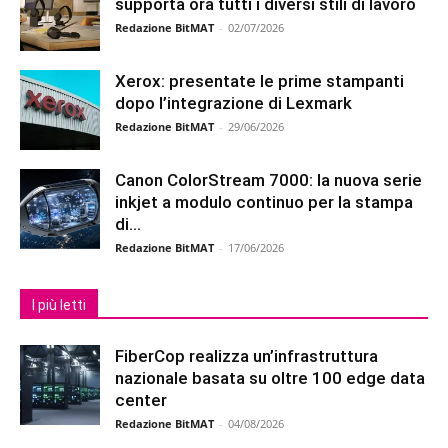
supporta ora tutti i diversi stili di lavoro
Redazione BitMAT
-
02/07/2026
Xerox: presentate le prime stampanti
dopo l’integrazione di Lexmark
Redazione BitMAT
-
29/06/2026
Canon ColorStream 7000: la nuova serie
inkjet a modulo continuo per la stampa
di...
Redazione BitMAT
-
17/06/2026
I più letti
FiberCop realizza un’infrastruttura
nazionale basata su oltre 100 edge data
center
Redazione BitMAT
-
04/08/2026