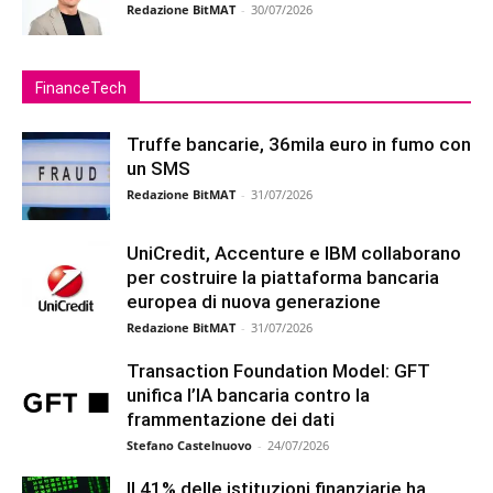
Redazione BitMAT
-
30/07/2026
FinanceTech
Truffe bancarie, 36mila euro in fumo con
un SMS
Redazione BitMAT
-
31/07/2026
UniCredit, Accenture e IBM collaborano
per costruire la piattaforma bancaria
europea di nuova generazione
Redazione BitMAT
-
31/07/2026
Transaction Foundation Model: GFT
unifica l’IA bancaria contro la
frammentazione dei dati
Stefano Castelnuovo
-
24/07/2026
Il 41% delle istituzioni finanziarie ha