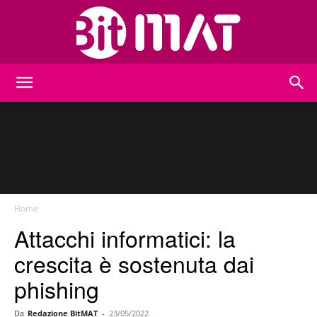
BitMat
Home
Attacchi informatici: la
crescita è sostenuta dai
phishing
Da
Redazione BitMAT
-
23/05/2022