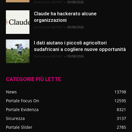
Redazione BitMAT
-
05/08/2026
Claude ha hackerato alcune
organizzazioni
Redazione BitMAT
-
05/08/2026
I dati aiutano i piccoli agricoltori
sudafricani a cogliere nuove opportunità
Redazione BitMAT
-
05/08/2026
CATEGORIE PIÙ LETTE
News
13798
Portale Focus On
12595
Portale Evidenza
8321
Sicurezza
3137
Portale Slider
2785