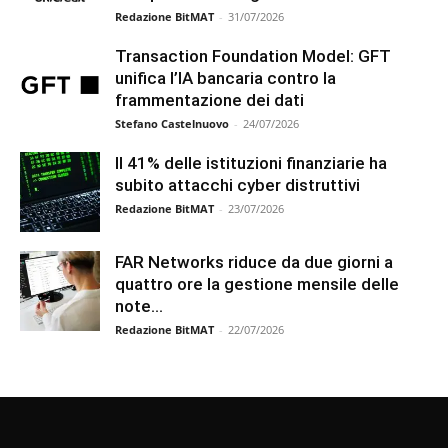
Redazione BitMAT
-
31/07/2026
Transaction Foundation Model: GFT
unifica l’IA bancaria contro la
frammentazione dei dati
Stefano Castelnuovo
-
24/07/2026
Il 41% delle istituzioni finanziarie ha
subito attacchi cyber distruttivi
Redazione BitMAT
-
23/07/2026
FAR Networks riduce da due giorni a
quattro ore la gestione mensile delle
note...
Redazione BitMAT
-
22/07/2026