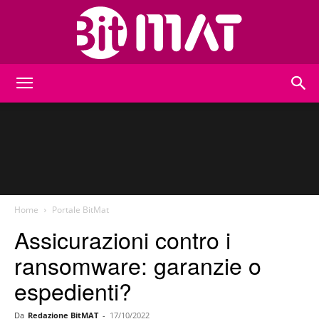
BitMat
Home
Portale BitMat
Assicurazioni contro i
ransomware: garanzie o
espedienti?
Da
Redazione BitMAT
-
17/10/2022