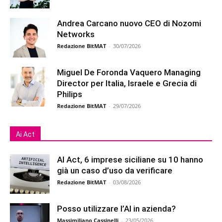
Andrea Carcano nuovo CEO di Nozomi
Networks
Redazione BitMAT
-
30/07/2026
Miguel De Foronda Vaquero Managing
Director per Italia, Israele e Grecia di
Philips
Redazione BitMAT
-
29/07/2026
Ai Act
AI Act, 6 imprese siciliane su 10 hanno
già un caso d’uso da verificare
Redazione BitMAT
-
03/08/2026
Posso utilizzare l’AI in azienda?
Massimiliano Cassinelli
-
23/05/2026