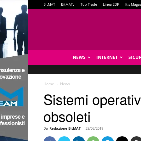
BitMAT
BitMATv
Top Trade
Linea EDP
Itis Maga
NEWS
INTERNET
SICU
Home
News
Sistemi operativ
obsoleti
Da
Redazione BitMAT
-
29/08/2019