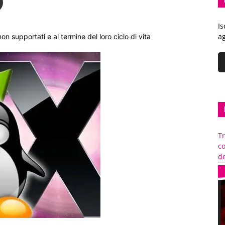
Is
ag
on supportati e al termine del loro ciclo di vita
Tr
c
de