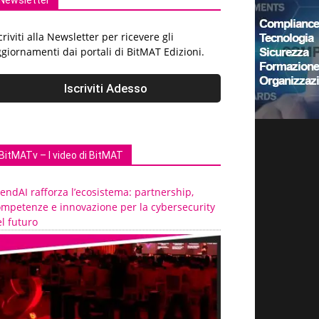
Newsletter
criviti alla Newsletter per ricevere gli
giornamenti dai portali di BitMAT Edizioni.
BitMATv – I video di BitMAT
endAI rafforza l’ecosistema: partnership,
ompetenze e innovazione per la cybersecurity
l futuro