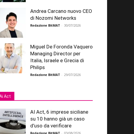
Andrea Carcano nuovo CEO
di Nozomi Networks
Redazione BitMAT
-
30/07/2026
Miguel De Foronda Vaquero
Managing Director per
Italia, Israele e Grecia di
Philips
Redazione BitMAT
-
29/07/2026
Ai Act
AI Act, 6 imprese siciliane
su 10 hanno già un caso
d’uso da verificare
Redazione BitMAT
-
03/08/2026