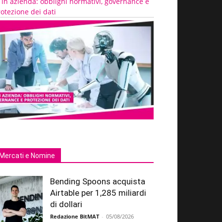
 in azienda: obblighi normativi, governance e
otezione dei dati
Mercati e Nomine
Bending Spoons acquista
Airtable per 1,285 miliardi
di dollari
Redazione BitMAT
-
05/08/2026