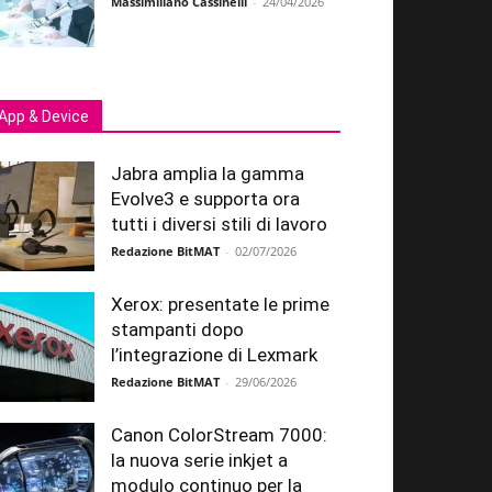
Massimiliano Cassinelli
-
24/04/2026
App & Device
Jabra amplia la gamma
Evolve3 e supporta ora
tutti i diversi stili di lavoro
Redazione BitMAT
-
02/07/2026
Xerox: presentate le prime
stampanti dopo
l’integrazione di Lexmark
Redazione BitMAT
-
29/06/2026
Canon ColorStream 7000:
la nuova serie inkjet a
modulo continuo per la