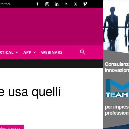
tattaci
RTICAL
APP
WEBINARS
e usa quelli