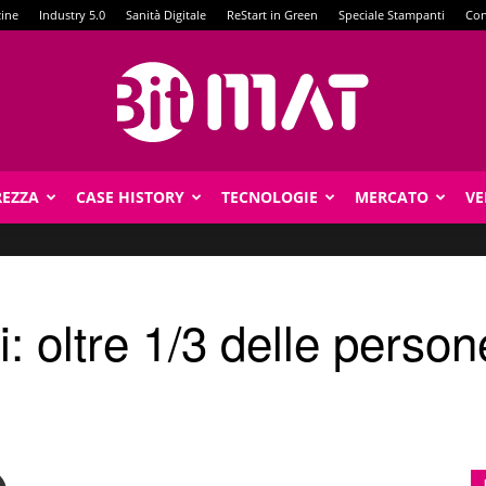
zine
Industry 5.0
Sanità Digitale
ReStart in Green
Speciale Stampanti
Con
REZZA
CASE HISTORY
TECNOLOGIE
MERCATO
VE
BitMat
i: oltre 1/3 delle person