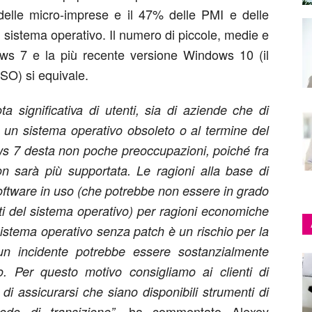
 delle micro-imprese e il 47% delle PMI e delle
 sistema operativo. Il numero di piccole, medie e
s 7 e la più recente versione Windows 10 (il
SO) si equivale.
a significativa di utenti, sia di aziende che di
on un sistema operativo obsoleto o al termine del
ndows 7 desta non poche preoccupazioni, poiché fra
 sarà più supportata. Le ragioni alla base di
oftware in uso (che potrebbe non essere in grado
nti del sistema operativo) per ragioni economiche
istema operativo senza patch è un rischio per la
 un incidente potrebbe essere sostanzialmente
o. Per questo motivo consigliamo ai clienti di
di assicurarsi che siano disponibili strumenti di
, ha commentato Alexey
iodo di transizione”