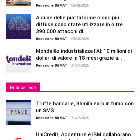
Redazione BitMAT
-
03/08/2026
Alcune delle piattaforme cloud più
diffuse sono state utilizzate in oltre
390.000 attacchi di...
Redazione BitMAT
-
05/08/2026
Mondelēz industrializza l’AI: 10 milioni di
dollari di valore in 18 mesi grazie a...
Redazione BitMAT
-
31/07/2026
FinanceTech
Truffe bancarie, 36mila euro in fumo con
un SMS
Redazione BitMAT
-
31/07/2026
UniCredit, Accenture e IBM collaborano