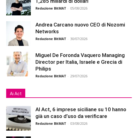
1,285 miliardi di dollari
Redazione BitMAT
-
05/08/2026
Andrea Carcano nuovo CEO di Nozomi
Networks
Redazione BitMAT
-
30/07/2026
Miguel De Foronda Vaquero Managing
Director per Italia, Israele e Grecia di
Philips
Redazione BitMAT
-
29/07/2026
Ai Act
AI Act, 6 imprese siciliane su 10 hanno
già un caso d’uso da verificare
Redazione BitMAT
-
03/08/2026