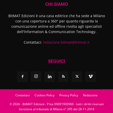
CHI SIAMO
BitMAT Edizioni è una casa editrice che ha sede a Milano
con una copertura a 360° per quanto riguarda la
comunicazione online ed offline rivolta agli specialisti
dell'lnformation & Communication Technology.
Contattaci:
redazione.bitmat@bitmat.it
SEGUICI
Contattaci
Cookies Policy
Privacy Policy
Redazione
© 2026 - BitMAT Edizioni - P.Iva 09091900960 - tutti i diritti riservati
Iscrizione al tribunale di Milano n° 295 del 28-11-2018