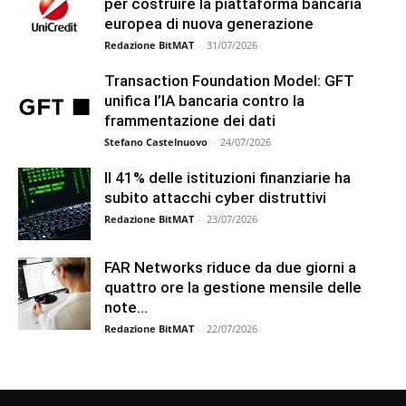
per costruire la piattaforma bancaria
europea di nuova generazione
Redazione BitMAT
-
31/07/2026
Transaction Foundation Model: GFT
unifica l’IA bancaria contro la
frammentazione dei dati
Stefano Castelnuovo
-
24/07/2026
Il 41% delle istituzioni finanziarie ha
subito attacchi cyber distruttivi
Redazione BitMAT
-
23/07/2026
FAR Networks riduce da due giorni a
quattro ore la gestione mensile delle
note...
Redazione BitMAT
-
22/07/2026