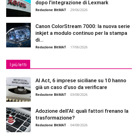
dopo l’integrazione di Lexmark
Redazione BitMAT
-
29/06/2026
Canon ColorStream 7000: la nuova serie
inkjet a modulo continuo per la stampa
di...
Redazione BitMAT
-
17/06/2026
I più letti
AI Act, 6 imprese siciliane su 10 hanno
già un caso d’uso da verificare
Redazione BitMAT
-
03/08/2026
Adozione dell’AI: quali fattori frenano la
trasformazione?
Redazione BitMAT
-
04/08/2026