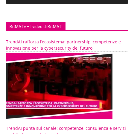
BitMATv – I video di BitMAT
TrendAI rafforza l’ecosistema: partnership, competenze e
innovazione per la cybersecurity del futuro
TrendAI punta sul canale: competenze, consulenza e servizi