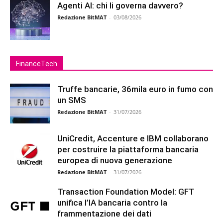
Agenti AI: chi li governa davvero?
Redazione BitMAT
-
03/08/2026
FinanceTech
Truffe bancarie, 36mila euro in fumo con
un SMS
Redazione BitMAT
-
31/07/2026
UniCredit, Accenture e IBM collaborano
per costruire la piattaforma bancaria
europea di nuova generazione
Redazione BitMAT
-
31/07/2026
Transaction Foundation Model: GFT
unifica l’IA bancaria contro la
frammentazione dei dati