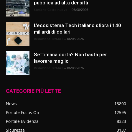
pubblica ad alta densità
Stefano Castelnuovo
-
06/08/2026
L’ecosistema Tech italiano sfiora i 140
miliardi di dollari
Redazione BitMAT
-
06/08/2026
Settimana corta? Non basta per
lavorare meglio
Redazione BitMAT
-
06/08/2026
CATEGORIE PIÙ LETTE
News
13800
Portale Focus On
12595
Portale Evidenza
8323
Sicurezza
3137