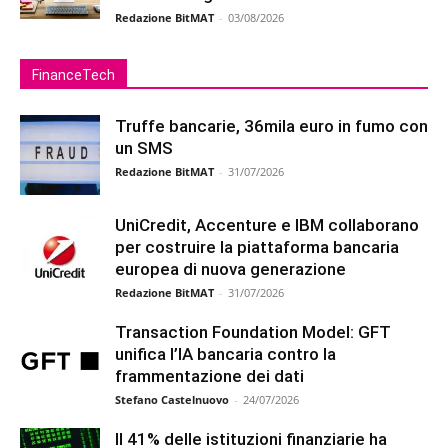
Redazione BitMAT
-
03/08/2026
FinanceTech
Truffe bancarie, 36mila euro in fumo con
un SMS
Redazione BitMAT
-
31/07/2026
UniCredit, Accenture e IBM collaborano
per costruire la piattaforma bancaria
europea di nuova generazione
Redazione BitMAT
-
31/07/2026
Transaction Foundation Model: GFT
unifica l’IA bancaria contro la
frammentazione dei dati
Stefano Castelnuovo
-
24/07/2026
Il 41% delle istituzioni finanziarie ha