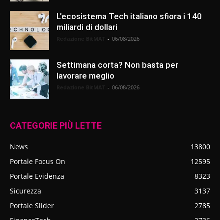
L’ecosistema Tech italiano sfiora i 140
miliardi di dollari
Redazione BitMAT
-
06/08/2026
Settimana corta? Non basta per
lavorare meglio
Redazione BitMAT
-
06/08/2026
CATEGORIE PIÙ LETTE
News
13800
Portale Focus On
12595
Portale Evidenza
8323
Sicurezza
3137
Portale Slider
2785