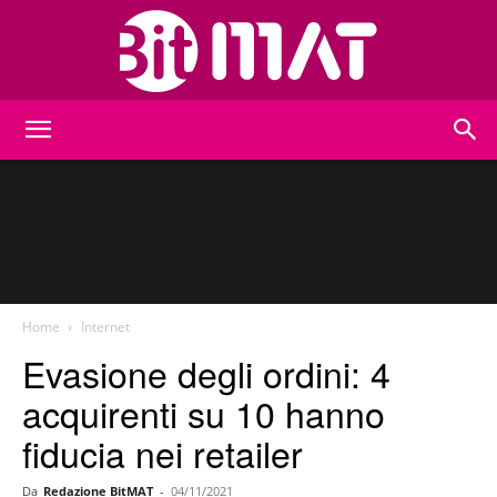
BitMat
Home
Internet
Evasione degli ordini: 4
acquirenti su 10 hanno
fiducia nei retailer
Da
Redazione BitMAT
-
04/11/2021