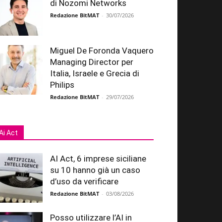
di Nozomi Networks
Redazione BitMAT
-
30/07/2026
Miguel De Foronda Vaquero
Managing Director per
Italia, Israele e Grecia di
Philips
Redazione BitMAT
-
29/07/2026
Ai Act
AI Act, 6 imprese siciliane
su 10 hanno già un caso
d’uso da verificare
Redazione BitMAT
-
03/08/2026
Posso utilizzare l’AI in