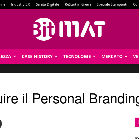
zine
Industry 5.0
Sanità Digitale
ReStart in Green
Speciale Stampanti
Con
REZZA
CASE HISTORY
TECNOLOGIE
MERCATO
VE
BitMat
ire il Personal Brandin
Is