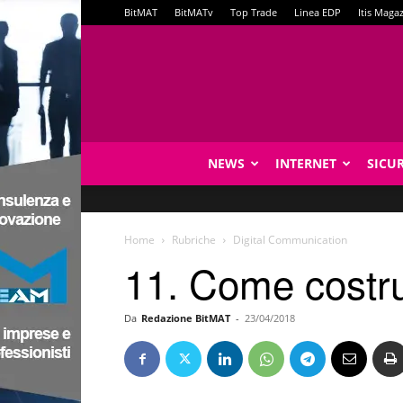
BitMAT
BitMATv
Top Trade
Linea EDP
Itis Maga
NEWS
INTERNET
SICU
Home
Rubriche
Digital Communication
11. Come costru
Da
Redazione BitMAT
-
23/04/2018