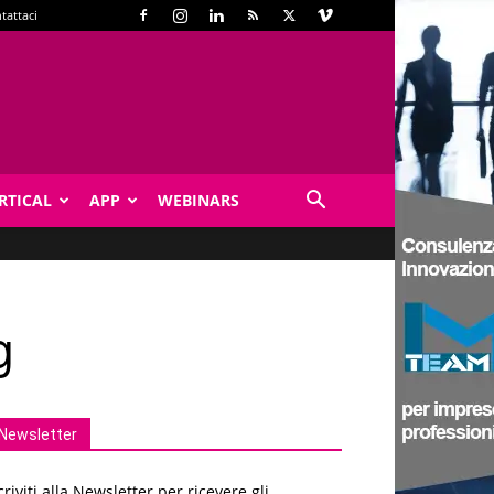
tattaci
RTICAL
APP
WEBINARS
g
Newsletter
criviti alla Newsletter per ricevere gli