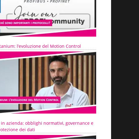
tanium: l’evoluzione del Motion Control
 in azienda: obblighi normativi, governance e
otezione dei dati