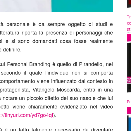
T
tità personale è da sempre oggetto di studi e
co
st
letteratura riporta la presenza di personaggi che
ssi e si sono domandati cosa fosse realmente
 definire.
 sul Personal Branding è quello di Pirandello, nel
secondo il quale l’individuo non si comporta
 comportamento viene influenzato dal contesto in
l protagonista, Vitangelo Moscarda, entra in una
a notare un piccolo difetto del suo naso e che lui
Pe
tto viene chiaramente evidenziato nel video
s://tinyurl.com/yd7go4qt
).
tà è un fatto talmente necessario da diventare