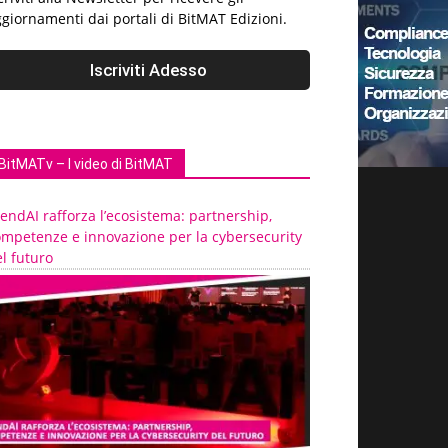
giornamenti dai portali di BitMAT Edizioni.
BitMATv – I video di BitMAT
endAI rafforza l’ecosistema: partnership,
ompetenze e innovazione per la cybersecurity
l futuro