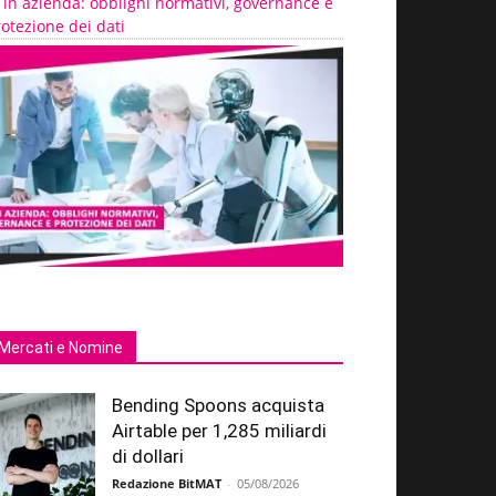
 in azienda: obblighi normativi, governance e
otezione dei dati
Mercati e Nomine
Bending Spoons acquista
Airtable per 1,285 miliardi
di dollari
Redazione BitMAT
-
05/08/2026