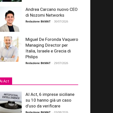
Andrea Carcano nuovo CEO
di Nozomi Networks
Redazione BitMAT
-
30/07/2026
Miguel De Foronda Vaquero
Managing Director per
Italia, Israele e Grecia di
Philips
Redazione BitMAT
-
29/07/2026
Ai Act
AI Act, 6 imprese siciliane
su 10 hanno già un caso
d’uso da verificare
Redazione BitMAT
-
03/08/2026