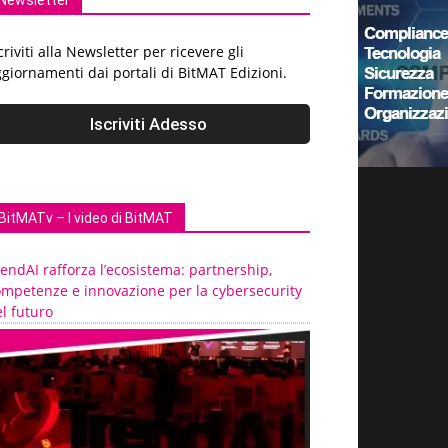
Newsletter
criviti alla Newsletter per ricevere gli
giornamenti dai portali di BitMAT Edizioni.
BitMATv – I video di BitMAT
endAI rafforza l’ecosistema: partnership,
ompetenze e innovazione per la cybersecurity
l futuro