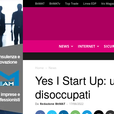
BitMAT
BitMATv
Top Trade
Linea EDP
Itis Maga
NEWS
INTERNET
SICU
Home
News
Yes I Start Up: 
disoccupati
Da
Redazione BitMAT
-
17/06/2022