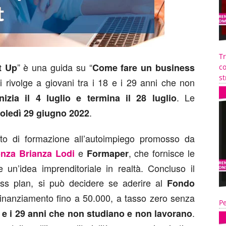
T
” è una guida su “
t Up
Come fare un business
co
st
si rivolge a giovani tra i 18 e i 29 anni che non
. Le
inizia il 4 luglio e termina il 28 luglio
.
oledì 29 giugno 2022
to di formazione all’autoimpiego promosso da
e
, che fornisce le
nza Brianza Lodi
Formaper
un’idea imprenditoriale in realtà. Concluso il
ess plan, si può decidere se aderire al
Fondo
finanziamento fino a 50.000, a tasso zero senza
Pe
.
18 e i 29 anni che non studiano e non lavorano