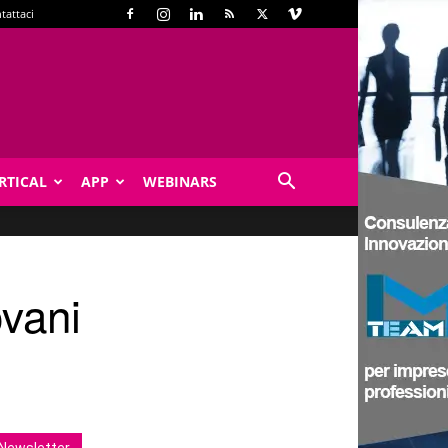
tattaci
RTICAL
APP
WEBINARS
ovani