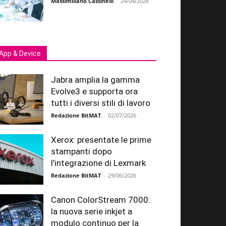
Massimiliano Cassinelli
-
24/04/2026
App & Device
Jabra amplia la gamma
Evolve3 e supporta ora
tutti i diversi stili di lavoro
Redazione BitMAT
-
02/07/2026
Xerox: presentate le prime
stampanti dopo
l’integrazione di Lexmark
Redazione BitMAT
-
29/06/2026
Canon ColorStream 7000:
la nuova serie inkjet a
modulo continuo per la