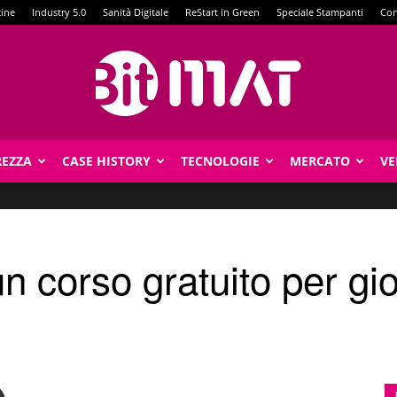
zine
Industry 5.0
Sanità Digitale
ReStart in Green
Speciale Stampanti
Con
REZZA
CASE HISTORY
TECNOLOGIE
MERCATO
VE
BitMat
un corso gratuito per gi