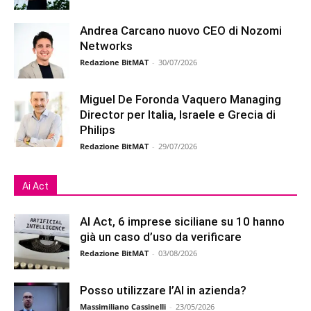
Andrea Carcano nuovo CEO di Nozomi
Networks
Redazione BitMAT
-
30/07/2026
Miguel De Foronda Vaquero Managing
Director per Italia, Israele e Grecia di
Philips
Redazione BitMAT
-
29/07/2026
Ai Act
AI Act, 6 imprese siciliane su 10 hanno
già un caso d’uso da verificare
Redazione BitMAT
-
03/08/2026
Posso utilizzare l’AI in azienda?
Massimiliano Cassinelli
-
23/05/2026