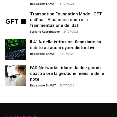
Redazione BitMAT
-
31/07/2026
Transaction Foundation Model: GFT
unifica l’IA bancaria contro la
frammentazione dei dati
Stefano Castelnuovo
-
24/07/2026
Il 41% delle istituzioni finanziarie ha
subito attacchi cyber distruttivi
Redazione BitMAT
-
23/07/2026
FAR Networks riduce da due giorni a
quattro ore la gestione mensile delle
note...
Redazione BitMAT
-
22/07/2026