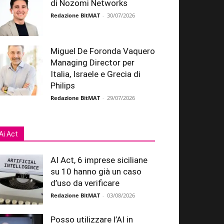
di Nozomi Networks
Redazione BitMAT
-
30/07/2026
Miguel De Foronda Vaquero
Managing Director per
Italia, Israele e Grecia di
Philips
Redazione BitMAT
-
29/07/2026
Ai Act
AI Act, 6 imprese siciliane
su 10 hanno già un caso
d’uso da verificare
Redazione BitMAT
-
03/08/2026
Posso utilizzare l’AI in