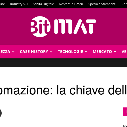
zine
Industry 5.0
Sanità Digitale
ReStart in Green
Speciale Stampanti
Con
REZZA
CASE HISTORY
TECNOLOGIE
MERCATO
VE
BitMat
omazione: la chiave dell
Is