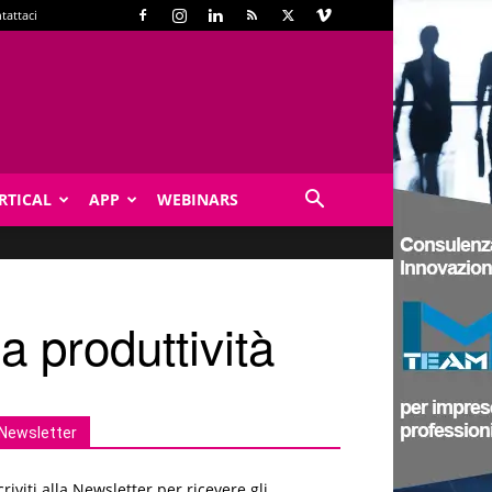
tattaci
RTICAL
APP
WEBINARS
a produttività
Newsletter
criviti alla Newsletter per ricevere gli