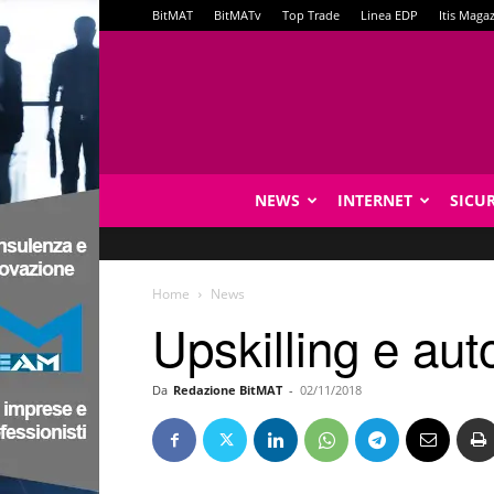
BitMAT
BitMATv
Top Trade
Linea EDP
Itis Maga
NEWS
INTERNET
SICU
Home
News
Upskilling e aut
Da
Redazione BitMAT
-
02/11/2018