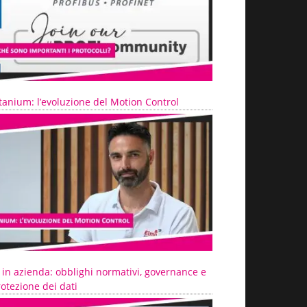
tanium: l’evoluzione del Motion Control
 in azienda: obblighi normativi, governance e
otezione dei dati