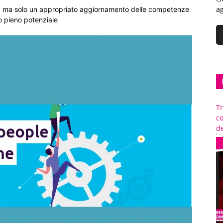
ag
à, ma solo un appropriato aggiornamento delle competenze
o pieno potenziale
Tr
c
de