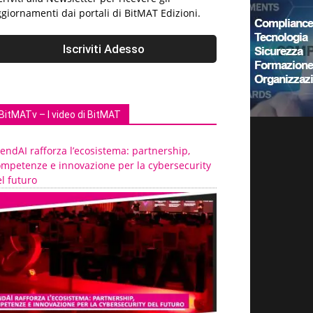
giornamenti dai portali di BitMAT Edizioni.
BitMATv – I video di BitMAT
endAI rafforza l’ecosistema: partnership,
ompetenze e innovazione per la cybersecurity
l futuro