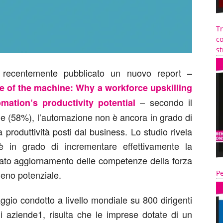
T
co
st
a recentemente pubblicato un nuovo report –
ge of the machine: Why a workforce upskilling
– secondo il
mation’s productivity potential
de (58%), l’automazione non è ancora in grado di
a produttività posti dal business. Lo studio rivela
 in grado di incrementare effettivamente la
priato aggiornamento delle competenze della forza
ieno potenziale.
Pe
ggio condotto a livello mondiale su 800 dirigenti
i aziende1, risulta che le imprese dotate di un