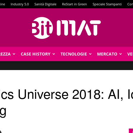
zine
Industry 5.0
Sanità Digitale
ReStart in Green
Speciale Stampanti
Con
REZZA
CASE HISTORY
TECNOLOGIE
MERCATO
VE
BitMat
cs Universe 2018: AI, I
ng