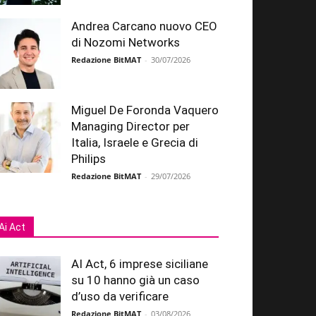
Andrea Carcano nuovo CEO
di Nozomi Networks
Redazione BitMAT
-
30/07/2026
Miguel De Foronda Vaquero
Managing Director per
Italia, Israele e Grecia di
Philips
Redazione BitMAT
-
29/07/2026
Ai Act
AI Act, 6 imprese siciliane
su 10 hanno già un caso
d’uso da verificare
Redazione BitMAT
-
03/08/2026