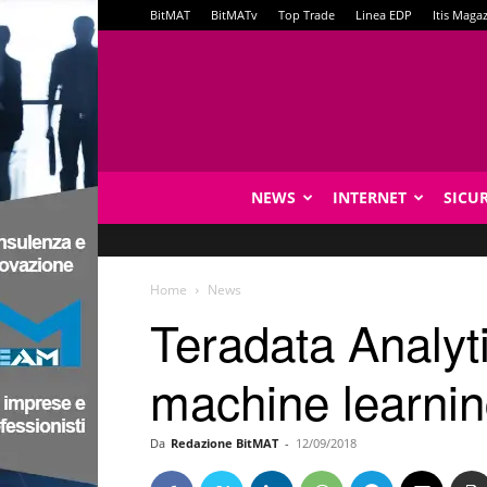
BitMAT
BitMATv
Top Trade
Linea EDP
Itis Maga
NEWS
INTERNET
SICU
Home
News
Teradata Analyti
machine learni
Da
Redazione BitMAT
-
12/09/2018