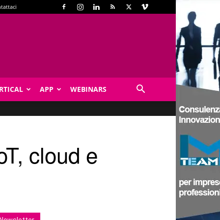
tattaci
RTICAL
APP
WEBINARS
oT, cloud e