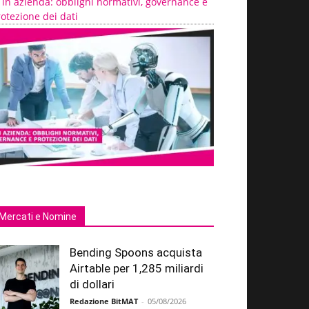
 in azienda: obblighi normativi, governance e
otezione dei dati
Mercati e Nomine
Bending Spoons acquista
Airtable per 1,285 miliardi
di dollari
Redazione BitMAT
-
05/08/2026