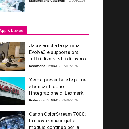
Massimiliano Cassinelli
-
24/04/2026
App & Device
Jabra amplia la gamma
Evolve3 e supporta ora
tutti i diversi stili di lavoro
Redazione BitMAT
-
02/07/2026
Xerox: presentate le prime
stampanti dopo
l’integrazione di Lexmark
Redazione BitMAT
-
29/06/2026
Canon ColorStream 7000:
la nuova serie inkjet a
modulo continuo per la