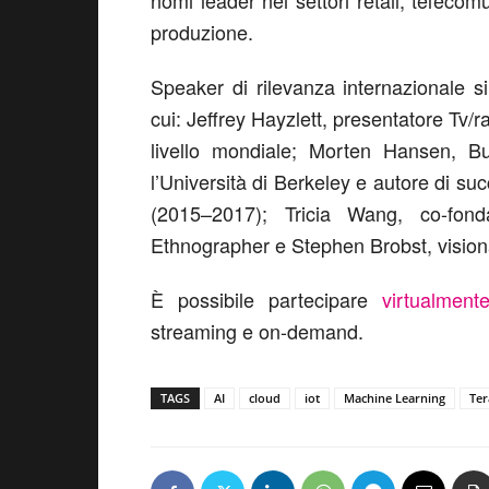
nomi leader nei settori retail, telecomu
produzione.
Speaker di rilevanza internazionale si
cui: Jeffrey Hayzlett, presentatore Tv/
livello mondiale; Morten Hansen, B
l’Università di Berkeley e autore di su
(2015–2017); Tricia Wang, co-fo
Ethnographer e Stephen Brobst, vision
È possibile partecipare
virtualment
streaming e on-demand.
TAGS
AI
cloud
iot
Machine Learning
Ter