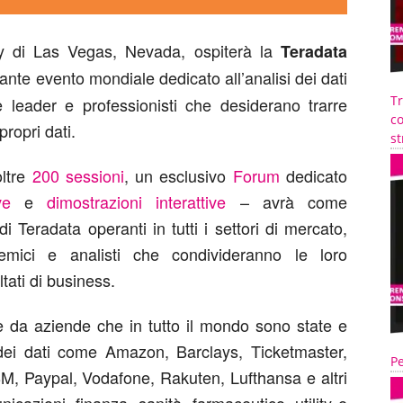
ay di Las Vegas, Nevada, ospiterà la
Teradata
rtante evento mondiale dedicato all’analisi dei dati
T
de leader e professionisti che desiderano trarre
co
propri dati.
st
oltre
200 sessioni
, un esclusivo
Forum
dedicato
ve
e
dimostrazioni interattive
– avrà come
 di Teradata operanti in tutti i settori di mercato,
demici e analisti che condivideranno le loro
ltati di business.
te da aziende che in tutto il mondo sono state e
o dei dati come Amazon, Barclays, Ticketmaster,
Pe
M, Paypal, Vodafone, Rakuten, Lufthansa e altri