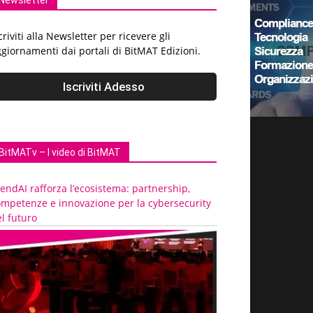
Newsletter
criviti alla Newsletter per ricevere gli
giornamenti dai portali di BitMAT Edizioni.
BitMATv – I video di BitMAT
endAI rafforza l’ecosistema: partnership,
ompetenze e innovazione per la cybersecurity
l futuro