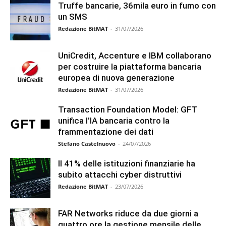
Truffe bancarie, 36mila euro in fumo con
un SMS
Redazione BitMAT
-
31/07/2026
UniCredit, Accenture e IBM collaborano
per costruire la piattaforma bancaria
europea di nuova generazione
Redazione BitMAT
-
31/07/2026
Transaction Foundation Model: GFT
unifica l’IA bancaria contro la
frammentazione dei dati
Stefano Castelnuovo
-
24/07/2026
Il 41% delle istituzioni finanziarie ha
subito attacchi cyber distruttivi
Redazione BitMAT
-
23/07/2026
FAR Networks riduce da due giorni a
quattro ore la gestione mensile delle