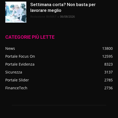
Settimana corta? Non basta per
lavorare meglio
Redazione BitMAT
-
06/08/2026
CATEGORIE PIÙ LETTE
News
13800
Portale Focus On
12595
Portale Evidenza
8323
Sicurezza
3137
Portale Slider
2785
FinanceTech
2736