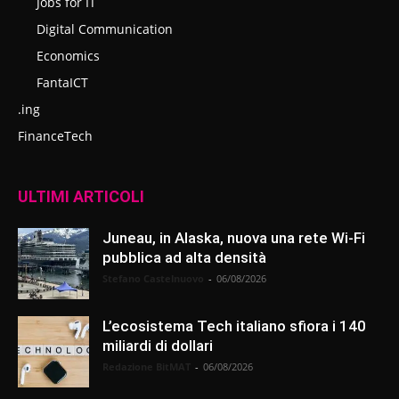
Jobs for IT
Digital Communication
Economics
FantaICT
.ing
FinanceTech
ULTIMI ARTICOLI
Juneau, in Alaska, nuova una rete Wi-Fi
pubblica ad alta densità
Stefano Castelnuovo
-
06/08/2026
L’ecosistema Tech italiano sfiora i 140
miliardi di dollari
Redazione BitMAT
-
06/08/2026