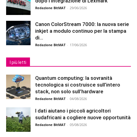
dopo l’integrazione di Lexmark
Redazione BitMAT
-
29/06/2026
Canon ColorStream 7000: la nuova serie
inkjet a modulo continuo per la stampa
di...
Redazione BitMAT
-
17/06/2026
I più letti
Quantum computing: la sovranità
tecnologica si costruisce sull’intero
stack, non solo sull’hardware
Redazione BitMAT
-
04/08/2026
I dati aiutano i piccoli agricoltori
sudafricani a cogliere nuove opportunità
Redazione BitMAT
-
05/08/2026