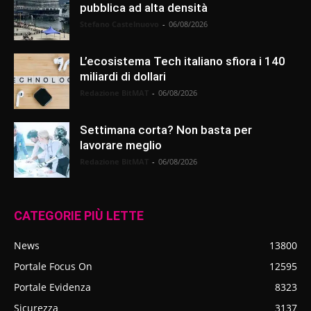
pubblica ad alta densità
Stefano Castelnuovo
-
06/08/2026
L’ecosistema Tech italiano sfiora i 140
miliardi di dollari
Redazione BitMAT
-
06/08/2026
Settimana corta? Non basta per
lavorare meglio
Redazione BitMAT
-
06/08/2026
CATEGORIE PIÙ LETTE
News
13800
Portale Focus On
12595
Portale Evidenza
8323
Sicurezza
3137