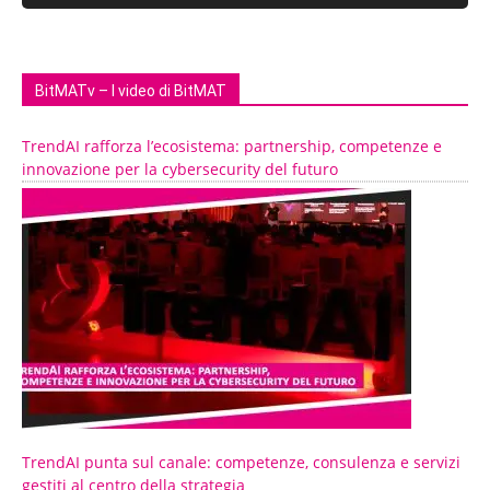
BitMATv – I video di BitMAT
TrendAI rafforza l’ecosistema: partnership, competenze e
innovazione per la cybersecurity del futuro
TrendAI punta sul canale: competenze, consulenza e servizi
gestiti al centro della strategia