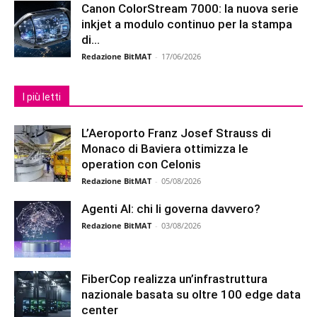
Canon ColorStream 7000: la nuova serie
inkjet a modulo continuo per la stampa
di...
Redazione BitMAT
-
17/06/2026
I più letti
L’Aeroporto Franz Josef Strauss di
Monaco di Baviera ottimizza le
operation con Celonis
Redazione BitMAT
-
05/08/2026
Agenti AI: chi li governa davvero?
Redazione BitMAT
-
03/08/2026
FiberCop realizza un’infrastruttura
nazionale basata su oltre 100 edge data
center