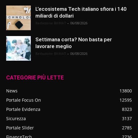
L’ecosistema Tech italiano sfiora i 140
miliardi di dollari
Redazione BitMAT
-
06/08/2026
Settimana corta? Non basta per
lavorare meglio
Redazione BitMAT
-
06/08/2026
CATEGORIE PIÙ LETTE
News
13800
Portale Focus On
12595
Portale Evidenza
8323
Sicurezza
3137
Portale Slider
2785
FinanceTech
2736