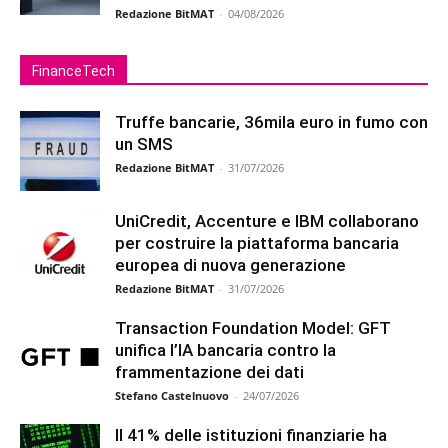
Redazione BitMAT
-
04/08/2026
FinanceTech
Truffe bancarie, 36mila euro in fumo con
un SMS
Redazione BitMAT
-
31/07/2026
UniCredit, Accenture e IBM collaborano
per costruire la piattaforma bancaria
europea di nuova generazione
Redazione BitMAT
-
31/07/2026
Transaction Foundation Model: GFT
unifica l’IA bancaria contro la
frammentazione dei dati
Stefano Castelnuovo
-
24/07/2026
Il 41% delle istituzioni finanziarie ha