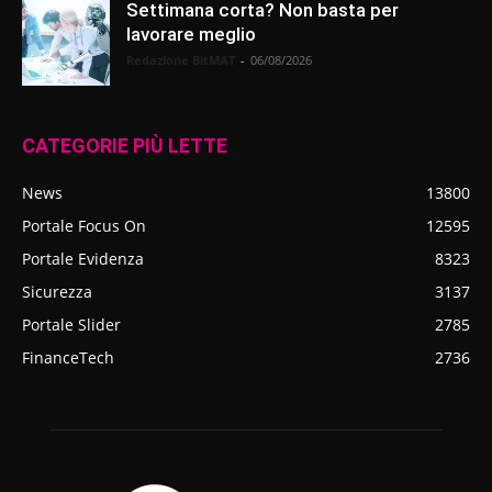
Settimana corta? Non basta per
lavorare meglio
Redazione BitMAT
-
06/08/2026
CATEGORIE PIÙ LETTE
News
13800
Portale Focus On
12595
Portale Evidenza
8323
Sicurezza
3137
Portale Slider
2785
FinanceTech
2736