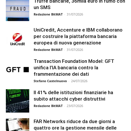
Truffe bancarie, 36mila euro in fumo con
un SMS
Redazione BitMAT
-
31/07/2026
UniCredit, Accenture e IBM collaborano
per costruire la piattaforma bancaria
europea di nuova generazione
Redazione BitMAT
-
31/07/2026
Transaction Foundation Model: GFT
unifica l’IA bancaria contro la
frammentazione dei dati
Stefano Castelnuovo
-
24/07/2026
Il 41% delle istituzioni finanziarie ha
subito attacchi cyber distruttivi
Redazione BitMAT
-
23/07/2026
FAR Networks riduce da due giorni a
quattro ore la gestione mensile delle