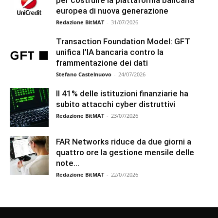
per costruire la piattaforma bancaria
europea di nuova generazione
Redazione BitMAT
-
31/07/2026
Transaction Foundation Model: GFT
unifica l’IA bancaria contro la
frammentazione dei dati
Stefano Castelnuovo
-
24/07/2026
Il 41% delle istituzioni finanziarie ha
subito attacchi cyber distruttivi
Redazione BitMAT
-
23/07/2026
FAR Networks riduce da due giorni a
quattro ore la gestione mensile delle
note...
Redazione BitMAT
-
22/07/2026