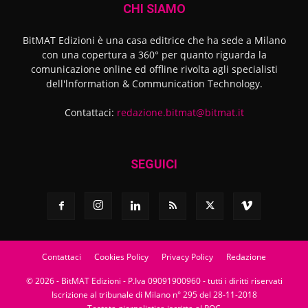
CHI SIAMO
BitMAT Edizioni è una casa editrice che ha sede a Milano
con una copertura a 360° per quanto riguarda la
comunicazione online ed offline rivolta agli specialisti
dell'lnformation & Communication Technology.
Contattaci:
redazione.bitmat@bitmat.it
SEGUICI
Contattaci
Cookies Policy
Privacy Policy
Redazione
© 2026 - BitMAT Edizioni - P.Iva 09091900960 - tutti i diritti riservati
Iscrizione al tribunale di Milano n° 295 del 28-11-2018