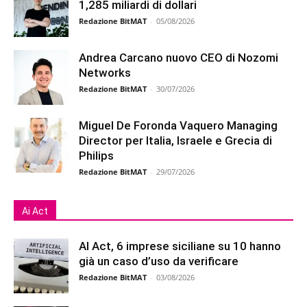
1,285 miliardi di dollari
Redazione BitMAT
-
05/08/2026
Andrea Carcano nuovo CEO di Nozomi
Networks
Redazione BitMAT
-
30/07/2026
Miguel De Foronda Vaquero Managing
Director per Italia, Israele e Grecia di
Philips
Redazione BitMAT
-
29/07/2026
Ai Act
AI Act, 6 imprese siciliane su 10 hanno
già un caso d’uso da verificare
Redazione BitMAT
-
03/08/2026