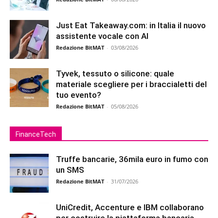
Just Eat Takeaway.com: in Italia il nuovo
assistente vocale con AI
Redazione BitMAT
-
03/08/2026
Tyvek, tessuto o silicone: quale
materiale scegliere per i braccialetti del
tuo evento?
Redazione BitMAT
-
05/08/2026
FinanceTech
Truffe bancarie, 36mila euro in fumo con
un SMS
Redazione BitMAT
-
31/07/2026
UniCredit, Accenture e IBM collaborano