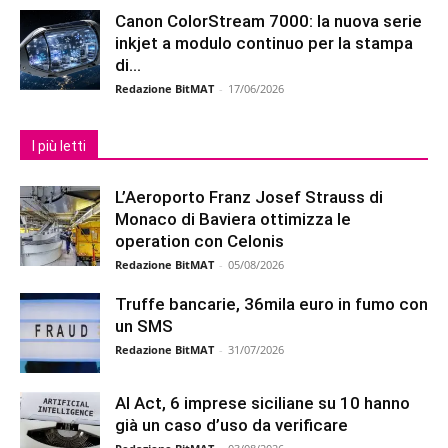
Canon ColorStream 7000: la nuova serie
inkjet a modulo continuo per la stampa
di...
Redazione BitMAT
-
17/06/2026
I più letti
L’Aeroporto Franz Josef Strauss di
Monaco di Baviera ottimizza le
operation con Celonis
Redazione BitMAT
-
05/08/2026
Truffe bancarie, 36mila euro in fumo con
un SMS
Redazione BitMAT
-
31/07/2026
AI Act, 6 imprese siciliane su 10 hanno
già un caso d’uso da verificare