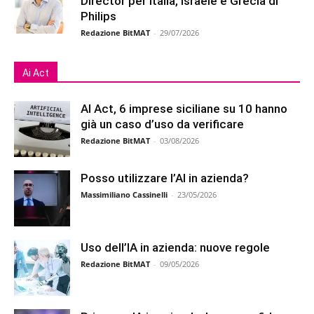
Director per Italia, Israele e Grecia di
Philips
Redazione BitMAT
-
29/07/2026
Ai Act
AI Act, 6 imprese siciliane su 10 hanno
già un caso d’uso da verificare
Redazione BitMAT
-
03/08/2026
Posso utilizzare l’AI in azienda?
Massimiliano Cassinelli
-
23/05/2026
Uso dell’IA in azienda: nuove regole
Redazione BitMAT
-
09/05/2026