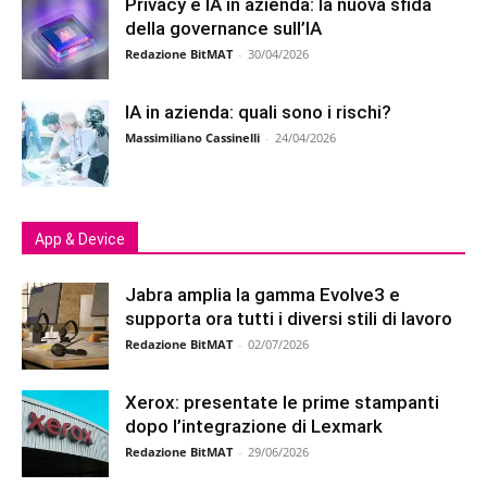
Privacy e IA in azienda: la nuova sfida
della governance sull’IA
Redazione BitMAT
-
30/04/2026
IA in azienda: quali sono i rischi?
Massimiliano Cassinelli
-
24/04/2026
App & Device
Jabra amplia la gamma Evolve3 e
supporta ora tutti i diversi stili di lavoro
Redazione BitMAT
-
02/07/2026
Xerox: presentate le prime stampanti
dopo l’integrazione di Lexmark
Redazione BitMAT
-
29/06/2026