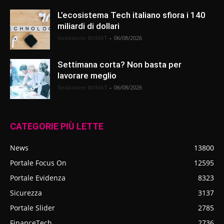
L’ecosistema Tech italiano sfiora i 140
miliardi di dollari
Redazione BitMAT
-
06/08/2026
Settimana corta? Non basta per
lavorare meglio
Redazione BitMAT
-
06/08/2026
CATEGORIE PIÙ LETTE
News
13800
Portale Focus On
12595
Portale Evidenza
8323
Sicurezza
3137
Portale Slider
2785
FinanceTech
2736