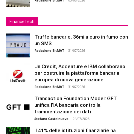
Redazione BitMAT
-
03/08/2026
FinanceTech
Truffe bancarie, 36mila euro in fumo con
un SMS
Redazione BitMAT
-
31/07/2026
UniCredit, Accenture e IBM collaborano
per costruire la piattaforma bancaria
europea di nuova generazione
Redazione BitMAT
-
31/07/2026
Transaction Foundation Model: GFT
unifica l’IA bancaria contro la
frammentazione dei dati
Stefano Castelnuovo
-
24/07/2026
Il 41% delle istituzioni finanziarie ha