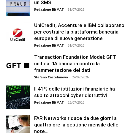
un SMS
Redazione BitMAT
-
31/07/2026
UniCredit, Accenture e IBM collaborano
per costruire la piattaforma bancaria
europea di nuova generazione
Redazione BitMAT
-
31/07/2026
Transaction Foundation Model: GFT
unifica l’IA bancaria contro la
frammentazione dei dati
Stefano Castelnuovo
-
24/07/2026
Il 41% delle istituzioni finanziarie ha
subito attacchi cyber distruttivi
Redazione BitMAT
-
23/07/2026
FAR Networks riduce da due giorni a
quattro ore la gestione mensile delle
note...