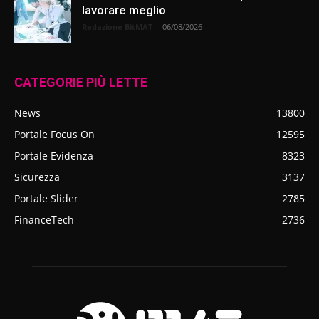
lavorare meglio
Redazione BitMAT
-
06/08/2026
CATEGORIE PIÙ LETTE
News
13800
Portale Focus On
12595
Portale Evidenza
8323
Sicurezza
3137
Portale Slider
2785
FinanceTech
2736