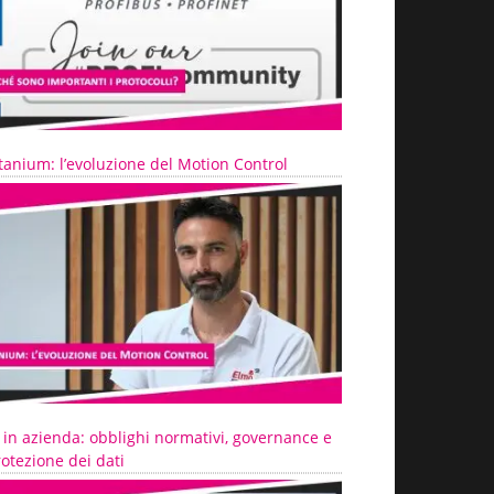
tanium: l’evoluzione del Motion Control
 in azienda: obblighi normativi, governance e
otezione dei dati