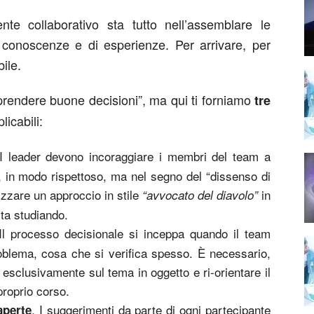
te collaborativo sta tutto nell’assemblare le
i conoscenze e di esperienze. Per arrivare, per
ile.
 di “prendere buone decisioni”, ma qui ti forniamo
tre
licabili:
 I leader devono incoraggiare i membri del team a
ta, in modo rispettoso, ma nel segno del “dissenso di
lizzare un approccio in stile
in
“avvocato del diavolo”
ta studiando.
 Il processo decisionale si inceppa quando il team
problema, cosa che si verifica spesso. È necessario,
 esclusivamente sul tema in oggetto e ri-orientare il
proprio corso.
. I suggerimenti da parte di ogni partecipante
aperte