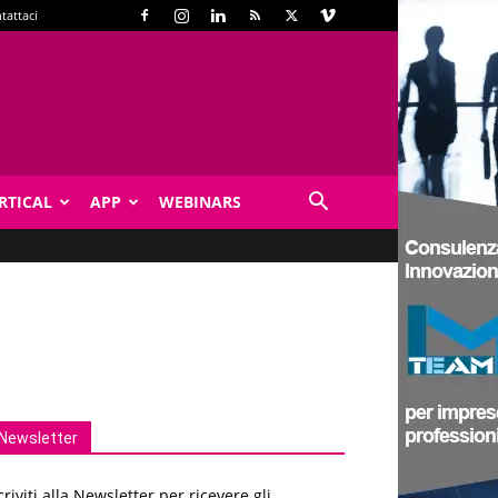
tattaci
RTICAL
APP
WEBINARS
Newsletter
criviti alla Newsletter per ricevere gli