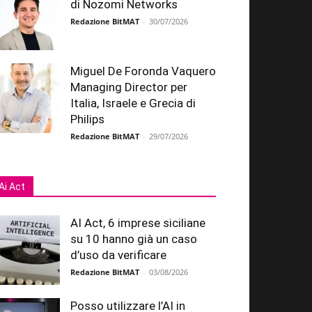
di Nozomi Networks
Redazione BitMAT
-
30/07/2026
Miguel De Foronda Vaquero
Managing Director per
Italia, Israele e Grecia di
Philips
Redazione BitMAT
-
29/07/2026
Ai Act
AI Act, 6 imprese siciliane
su 10 hanno già un caso
d’uso da verificare
Redazione BitMAT
-
03/08/2026
Posso utilizzare l’AI in