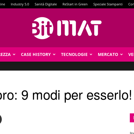
zine
Industry 5.0
Sanità Digitale
ReStart in Green
Speciale Stampanti
Con
REZZA
CASE HISTORY
TECNOLOGIE
MERCATO
VE
BitMat
voro: 9 modi per esserlo!
Is