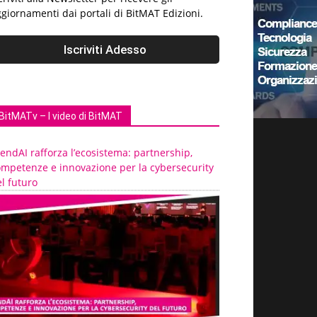
giornamenti dai portali di BitMAT Edizioni.
BitMATv – I video di BitMAT
endAI rafforza l’ecosistema: partnership,
ompetenze e innovazione per la cybersecurity
l futuro