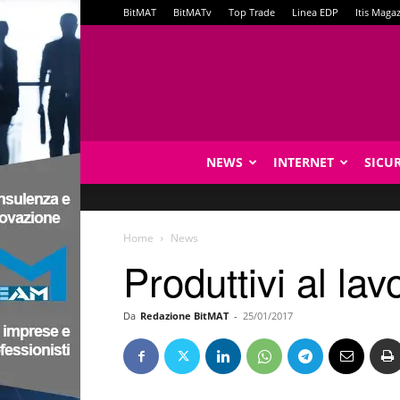
BitMAT
BitMATv
Top Trade
Linea EDP
Itis Maga
NEWS
INTERNET
SICU
Home
News
Produttivi al la
Da
Redazione BitMAT
-
25/01/2017