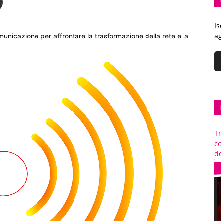
Is
ag
unicazione per affrontare la trasformazione della rete e la
Tr
c
de