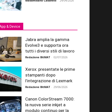
Massimiliano Cassinelli
-
24/04/2026
App & Device
Jabra amplia la gamma
Evolve3 e supporta ora
tutti i diversi stili di lavoro
Redazione BitMAT
-
02/07/2026
Xerox: presentate le prime
stampanti dopo
l’integrazione di Lexmark
Redazione BitMAT
-
29/06/2026
Canon ColorStream 7000:
la nuova serie inkjet a
modulo continuo per la