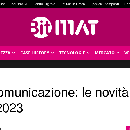
zine
Industry 5.0
Sanità Digitale
ReStart in Green
Speciale Stampanti
Con
REZZA
CASE HISTORY
TECNOLOGIE
MERCATO
VE
BitMat
comunicazione: le novit
2023