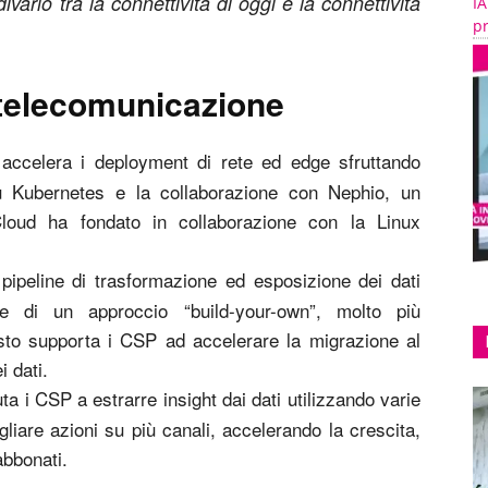
vario tra la connettività di oggi e la connettività
IA
pr
i telecomunicazione
 accelera i deployment di rete ed edge sfruttando
u Kubernetes e la collaborazione con Nephio, un
loud ha fondato in collaborazione con la Linux
 pipeline di trasformazione ed esposizione dei dati
e di un approccio “build-your-own”, molto più
sto supporta i CSP ad accelerare la migrazione al
i dati.
uta i CSP a estrarre insight dai dati utilizzando varie
igliare azioni su più canali, accelerando la crescita,
abbonati.