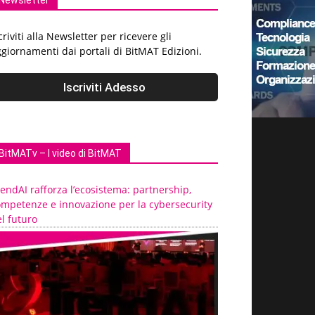
Newsletter
criviti alla Newsletter per ricevere gli
giornamenti dai portali di BitMAT Edizioni.
BitMATv – I video di BitMAT
endAI rafforza l’ecosistema: partnership,
ompetenze e innovazione per la cybersecurity
l futuro