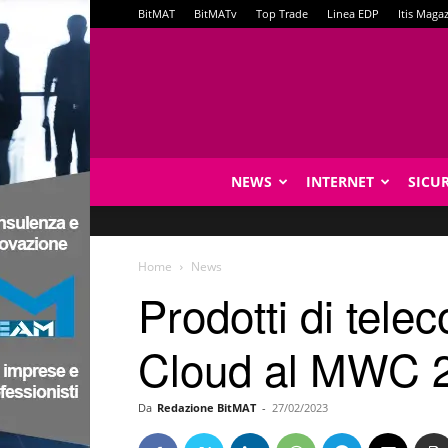
BitMAT
BitMATv
Top Trade
Linea EDP
Itis Maga
NEWS
INTERNET
SICU
Home
News
Prodotti di tele
Cloud al MWC 
Da
Redazione BitMAT
-
27/02/2023