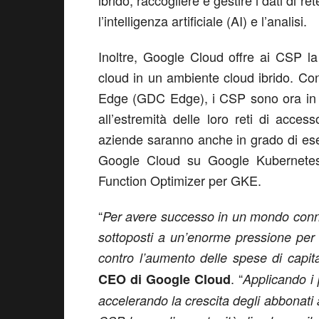
ibrido; raccogliere e gestire i dati di re
l’intelligenza artificiale (AI) e l’analisi.
Inoltre, Google Cloud offre ai CSP la 
cloud in un ambiente cloud ibrido. C
Edge (GDC Edge), i CSP sono ora in gr
all’estremità delle loro reti di acces
aziende saranno anche in grado di esegu
Google Cloud su Google Kubernetes
Function Optimizer per GKE.
“
Per avere successo in un mondo connes
sottoposti a un’enorme pressione per 
contro l’aumento delle spese di capit
. “
CEO di Google Cloud
Applicando i p
accelerando la crescita degli abbonati a