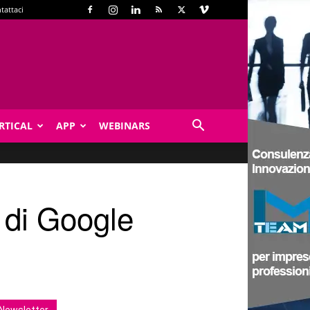
tattaci
RTICAL
APP
WEBINARS
à di Google