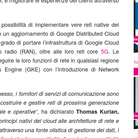
te; e migliorare le esperienze dei clienti attraverso
possibilità di implementare vere reti native del
on un aggiornamento di Google Distributed Cloud
ado di portare l’infrastruttura di Google Cloud
so radio (RAN), oltre alle loro reti core
5G
. Le
ire le loro funzioni di rete in qualsiasi regione
Ti
 Engine (GKE) con l’introduzione di Network
so, i fornitori di servizi di comunicazione sono
costruire e gestire reti di prossima generazione
“, ha dichiarato
ale e operative
Thomas Kurian,
rincipi nativi del cloud alle architetture di rete e
ttraverso una fonte olistica di gestione dei dati, i