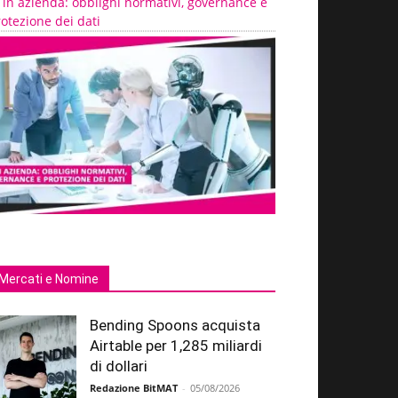
 in azienda: obblighi normativi, governance e
otezione dei dati
Mercati e Nomine
Bending Spoons acquista
Airtable per 1,285 miliardi
di dollari
Redazione BitMAT
-
05/08/2026