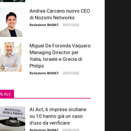
Andrea Carcano nuovo CEO
di Nozomi Networks
Redazione BitMAT
-
30/07/2026
Miguel De Foronda Vaquero
Managing Director per
Italia, Israele e Grecia di
Philips
Redazione BitMAT
-
29/07/2026
Ai Act
AI Act, 6 imprese siciliane
su 10 hanno già un caso
d’uso da verificare
Redazione BitMAT
-
03/08/2026