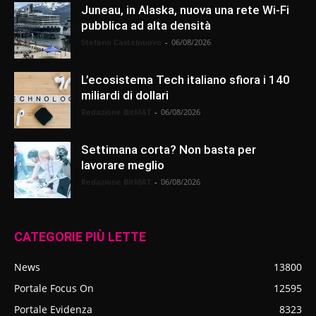
Juneau, in Alaska, nuova una rete Wi-Fi
pubblica ad alta densità
Stefano Castelnuovo
-
06/08/2026
L’ecosistema Tech italiano sfiora i 140
miliardi di dollari
Redazione BitMAT
-
06/08/2026
Settimana corta? Non basta per
lavorare meglio
Redazione BitMAT
-
06/08/2026
CATEGORIE PIÙ LETTE
News
13800
Portale Focus On
12595
Portale Evidenza
8323