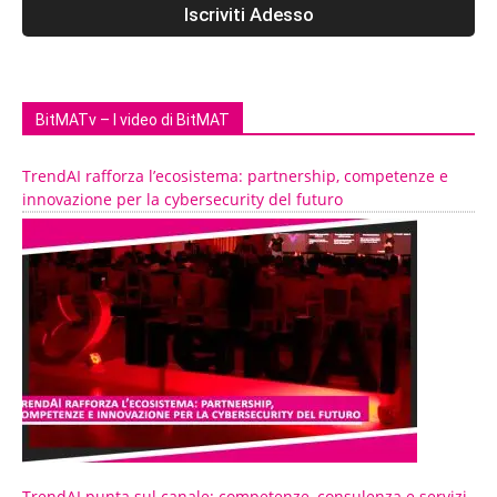
BitMATv – I video di BitMAT
TrendAI rafforza l’ecosistema: partnership, competenze e
innovazione per la cybersecurity del futuro
TrendAI punta sul canale: competenze, consulenza e servizi