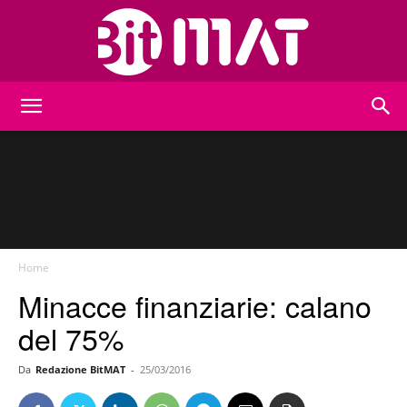
BitMat
Home
Minacce finanziarie: calano
del 75%
Da
Redazione BitMAT
-
25/03/2016