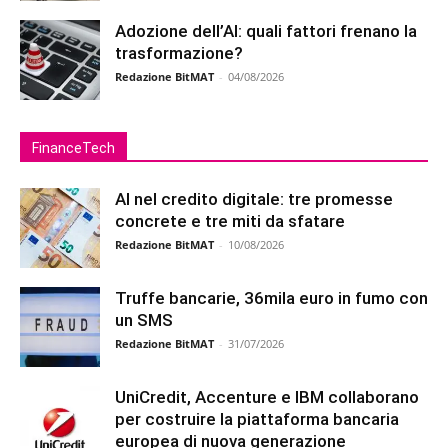
Adozione dell’AI: quali fattori frenano la
trasformazione?
Redazione BitMAT
-
04/08/2026
FinanceTech
AI nel credito digitale: tre promesse
concrete e tre miti da sfatare
Redazione BitMAT
-
10/08/2026
Truffe bancarie, 36mila euro in fumo con
un SMS
Redazione BitMAT
-
31/07/2026
UniCredit, Accenture e IBM collaborano
per costruire la piattaforma bancaria
europea di nuova generazione