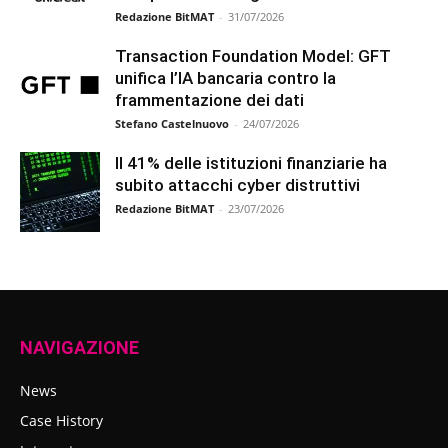
Redazione BitMAT
-
31/07/2026
Transaction Foundation Model: GFT
unifica l’IA bancaria contro la
frammentazione dei dati
Stefano Castelnuovo
-
24/07/2026
Il 41% delle istituzioni finanziarie ha
subito attacchi cyber distruttivi
Redazione BitMAT
-
23/07/2026
NAVIGAZIONE
News
Case History