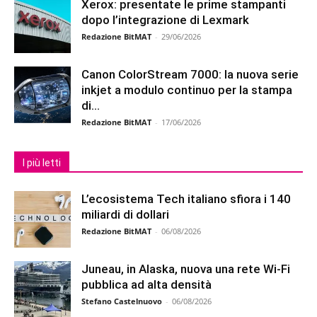
Xerox: presentate le prime stampanti
dopo l’integrazione di Lexmark
Redazione BitMAT
-
29/06/2026
Canon ColorStream 7000: la nuova serie
inkjet a modulo continuo per la stampa
di...
Redazione BitMAT
-
17/06/2026
I più letti
L’ecosistema Tech italiano sfiora i 140
miliardi di dollari
Redazione BitMAT
-
06/08/2026
Juneau, in Alaska, nuova una rete Wi-Fi
pubblica ad alta densità
Stefano Castelnuovo
-
06/08/2026