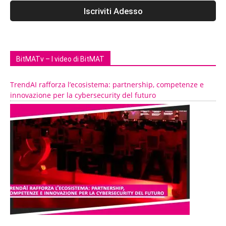
BitMATv – I video di BitMAT
TrendAI rafforza l’ecosistema: partnership, competenze e
innovazione per la cybersecurity del futuro