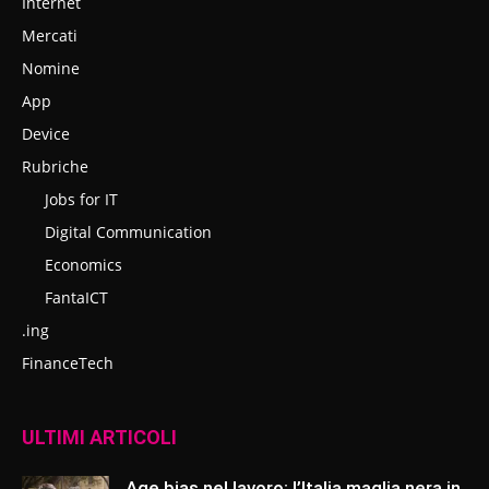
Internet
Mercati
Nomine
App
Device
Rubriche
Jobs for IT
Digital Communication
Economics
FantaICT
.ing
FinanceTech
ULTIMI ARTICOLI
Age bias nel lavoro: l’Italia maglia nera in