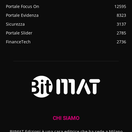
Portale Focus On
12595
Portale Evidenza
8323
Sicurezza
3137
Portale Slider
2785
FinanceTech
2736
CHI SIAMO
BitMAT Edizioni è una casa editrice che ha sede a Milano