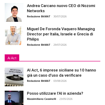
Andrea Carcano nuovo CEO di Nozomi
Networks
Redazione BitMAT
-
30/07/2026
Miguel De Foronda Vaquero Managing
Director per Italia, Israele e Grecia di
Philips
Redazione BitMAT
-
29/07/2026
Ai Act
AI Act, 6 imprese siciliane su 10 hanno
già un caso d’uso da verificare
Redazione BitMAT
-
03/08/2026
Posso utilizzare l’AI in azienda?
Massimiliano Cassinelli
-
23/05/2026