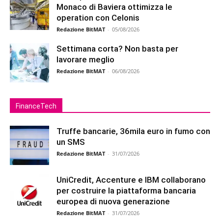
Monaco di Baviera ottimizza le
operation con Celonis
Redazione BitMAT
-
05/08/2026
Settimana corta? Non basta per
lavorare meglio
Redazione BitMAT
-
06/08/2026
FinanceTech
Truffe bancarie, 36mila euro in fumo con
un SMS
Redazione BitMAT
-
31/07/2026
UniCredit, Accenture e IBM collaborano
per costruire la piattaforma bancaria
europea di nuova generazione
Redazione BitMAT
-
31/07/2026