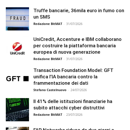
Truffe bancarie, 36mila euro in fumo con
un SMS
Redazione BitMAT
-
31/07/2026
UniCredit, Accenture e IBM collaborano
per costruire la piattaforma bancaria
europea di nuova generazione
Redazione BitMAT
-
31/07/2026
Transaction Foundation Model: GFT
unifica l’IA bancaria contro la
frammentazione dei dati
Stefano Castelnuovo
-
24/07/2026
Il 41% delle istituzioni finanziarie ha
subito attacchi cyber distruttivi
Redazione BitMAT
-
23/07/2026
FAR Networks riduce da due giorni a