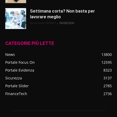
Settimana corta? Non basta per
lavorare meglio
Redazione BitMAT
-
06/08/2026
CATEGORIE PIÙ LETTE
News
13800
Portale Focus On
12595
Portale Evidenza
8323
Sicurezza
3137
Portale Slider
2785
FinanceTech
2736