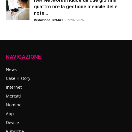
quattro ore la gestione mensile delle
note...
Redazione BitMAT
-
22/07/2026
NAVIGAZIONE
News
Case History
Internet
Mercati
Nomine
App
Device
Rubriche