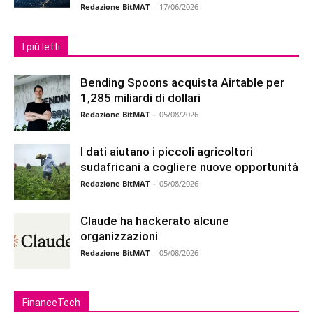
Redazione BitMAT
-
17/06/2026
I più letti
Bending Spoons acquista Airtable per
1,285 miliardi di dollari
Redazione BitMAT
-
05/08/2026
I dati aiutano i piccoli agricoltori
sudafricani a cogliere nuove opportunità
Redazione BitMAT
-
05/08/2026
Claude ha hackerato alcune
organizzazioni
Redazione BitMAT
-
05/08/2026
FinanceTech