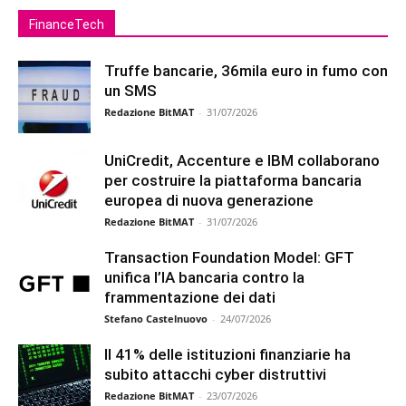
FinanceTech
Truffe bancarie, 36mila euro in fumo con
un SMS
Redazione BitMAT
-
31/07/2026
UniCredit, Accenture e IBM collaborano
per costruire la piattaforma bancaria
europea di nuova generazione
Redazione BitMAT
-
31/07/2026
Transaction Foundation Model: GFT
unifica l’IA bancaria contro la
frammentazione dei dati
Stefano Castelnuovo
-
24/07/2026
Il 41% delle istituzioni finanziarie ha
subito attacchi cyber distruttivi
Redazione BitMAT
-
23/07/2026