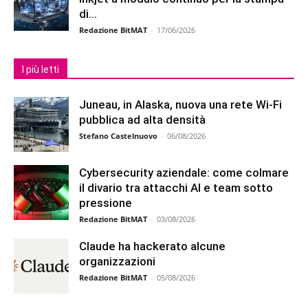
di...
Redazione BitMAT
-
17/06/2026
I più letti
Juneau, in Alaska, nuova una rete Wi-Fi
pubblica ad alta densità
Stefano Castelnuovo
-
06/08/2026
Cybersecurity aziendale: come colmare
il divario tra attacchi AI e team sotto
pressione
Redazione BitMAT
-
03/08/2026
Claude ha hackerato alcune
organizzazioni
Redazione BitMAT
-
05/08/2026