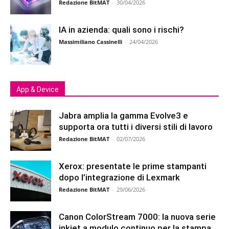
Redazione BitMAT
-
30/04/2026
IA in azienda: quali sono i rischi?
Massimiliano Cassinelli
-
24/04/2026
App & Device
Jabra amplia la gamma Evolve3 e
supporta ora tutti i diversi stili di lavoro
Redazione BitMAT
-
02/07/2026
Xerox: presentate le prime stampanti
dopo l’integrazione di Lexmark
Redazione BitMAT
-
29/06/2026
Canon ColorStream 7000: la nuova serie
inkjet a modulo continuo per la stampa