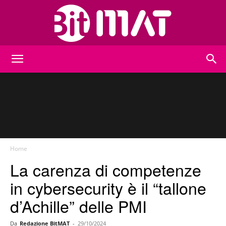
BitMat
Home
La carenza di competenze
in cybersecurity è il “tallone
d’Achille” delle PMI
Da
Redazione BitMAT
-
29/10/2024