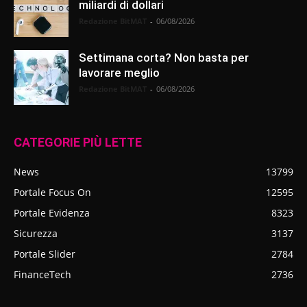
miliardi di dollari
Redazione BitMAT
-
06/08/2026
Settimana corta? Non basta per
lavorare meglio
Redazione BitMAT
-
06/08/2026
CATEGORIE PIÙ LETTE
News
13799
Portale Focus On
12595
Portale Evidenza
8323
Sicurezza
3137
Portale Slider
2784
FinanceTech
2736