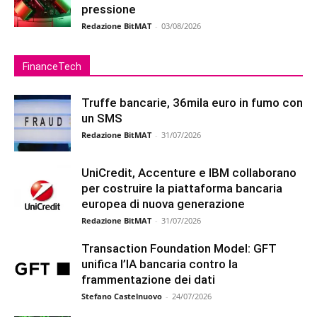
pressione
Redazione BitMAT
-
03/08/2026
FinanceTech
Truffe bancarie, 36mila euro in fumo con
un SMS
Redazione BitMAT
-
31/07/2026
UniCredit, Accenture e IBM collaborano
per costruire la piattaforma bancaria
europea di nuova generazione
Redazione BitMAT
-
31/07/2026
Transaction Foundation Model: GFT
unifica l’IA bancaria contro la
frammentazione dei dati
Stefano Castelnuovo
-
24/07/2026