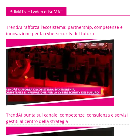
BitMATv – I video di BitMAT
TrendAI rafforza l’ecosistema: partnership, competenze e
innovazione per la cybersecurity del futuro
TrendAI punta sul canale: competenze, consulenza e servizi
gestiti al centro della strategia