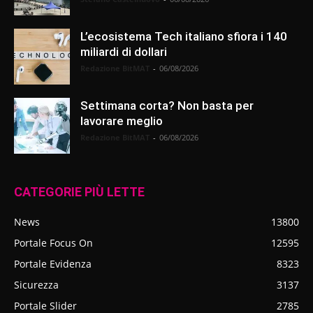
L’ecosistema Tech italiano sfiora i 140
miliardi di dollari
Redazione BitMAT
-
06/08/2026
Settimana corta? Non basta per
lavorare meglio
Redazione BitMAT
-
06/08/2026
CATEGORIE PIÙ LETTE
News
13800
Portale Focus On
12595
Portale Evidenza
8323
Sicurezza
3137
Portale Slider
2785