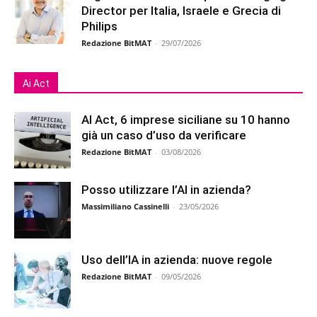
Director per Italia, Israele e Grecia di
Philips
Redazione BitMAT
-
29/07/2026
Ai Act
AI Act, 6 imprese siciliane su 10 hanno
già un caso d’uso da verificare
Redazione BitMAT
-
03/08/2026
Posso utilizzare l’AI in azienda?
Massimiliano Cassinelli
-
23/05/2026
Uso dell’IA in azienda: nuove regole
Redazione BitMAT
-
09/05/2026