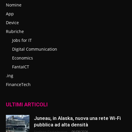
Nomine
App
Device
Rubriche
Jobs for IT
Digital Communication
Economics
FantaICT
.ing
FinanceTech
ULTIMI ARTICOLI
Juneau, in Alaska, nuova una rete Wi-Fi
pubblica ad alta densità
Stefano Castelnuovo
-
06/08/2026